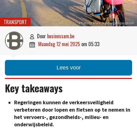
TRANSPORT
Photo by Mark Stosberg on Unsplash
door
businessam.be

maandag 12 mei 2025
om
05:33

Lees voor
Key takeaways
Regeringen kunnen de verkeersveiligheid
verbeteren door lopen en fietsen op te nemen in
het vervoers-, gezondheids-, milieu- en
onderwijsbeleid.