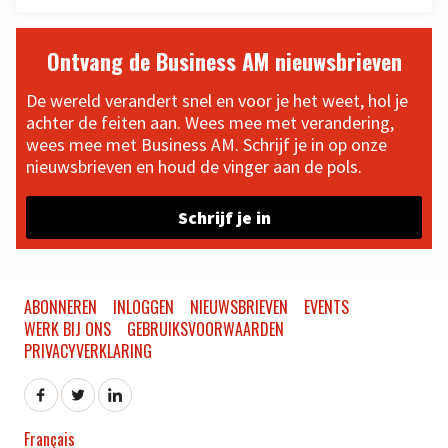
Ontvang de Business AM nieuwsbrieven
De wereld verandert snel en voor je het weet, hol je
achter de feiten aan. Wees mee met verandering,
wees mee met Business AM. Schrijf je in op onze
nieuwsbrieven en houd de vinger aan de pols.
Schrijf je in
ABONNEREN
INLOGGEN
NIEUWSBRIEVEN
EVENTS
WERK BIJ ONS
GEBRUIKSVOORWAARDEN
PRIVACYVERKLARING
Français