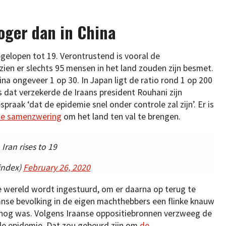
hoger dan in China
pgelopen tot 19. Verontrustend is vooral de
zien er slechts 95 mensen in het land zouden zijn besmet.
hina ongeveer 1 op 30. In Japan ligt de ratio rond 1 op 200
 dat verzekerde de Iraans president Rouhani zijn
praak ‘dat de epidemie snel onder controle zal zijn’. Er is
se samenzwering
om het land ten val te brengen.
Iran rises to 19
index)
February 26, 2020
e wereld wordt ingestuurd, om er daarna op terug te
anse bevolking in de eigen machthebbers een flinke knauw
 nog was. Volgens Iraanse oppositiebronnen verzweeg de
e epidemie. Dat zou gebeurd zijn om
de