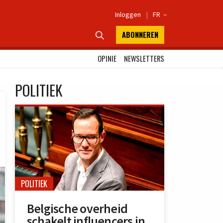
Inloggen
|
FR

ABONNEREN

OPINIE
NEWSLETTERS
POLITIEK
POLITIEK
Belgische overheid
schakelt influencers in