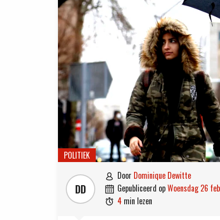
POLITIEK
door
Dominique Dewitte

DD
gepubliceerd op
woensdag 26 fe

4
min lezen
