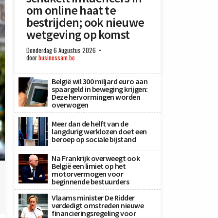
om online haat te
bestrijden; ook nieuwe
wetgeving op komst
Donderdag 6 Augustus 2026
door
businessam.be
België wil 300 miljard euro aan
spaargeld in beweging krijgen:
Deze hervormingen worden
overwogen
Meer dan de helft van de
langdurig werklozen doet een
beroep op sociale bijstand
Na Frankrijk overweegt ook
België een limiet op het
motorvermogen voor
beginnende bestuurders
Vlaams minister De Ridder
verdedigt omstreden nieuwe
financieringsregeling voor