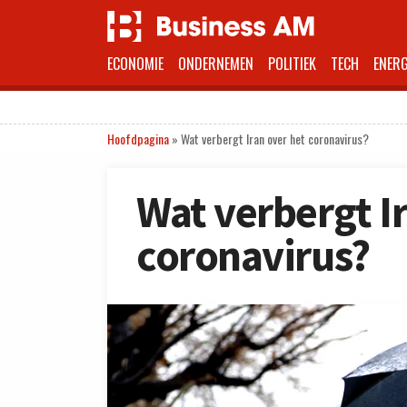
ECONOMIE
ONDERNEMEN
POLITIEK
TECH
ENERG
Hoofdpagina
»
Wat verbergt Iran over het coronavirus?
Wat verbergt I
coronavirus?