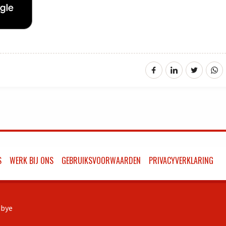
S
WERK BIJ ONS
GEBRUIKSVOORWAARDEN
PRIVACYVERKLARING
bye