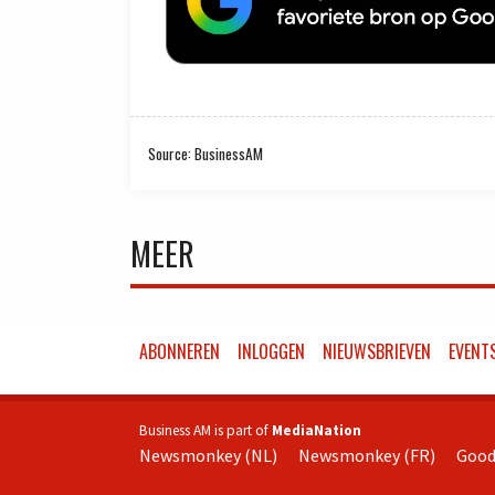
Source: BusinessAM
MEER
ABONNEREN
INLOGGEN
NIEUWSBRIEVEN
EVENT
Business AM is part of
MediaNation
Newsmonkey (NL)
Newsmonkey (FR)
Good