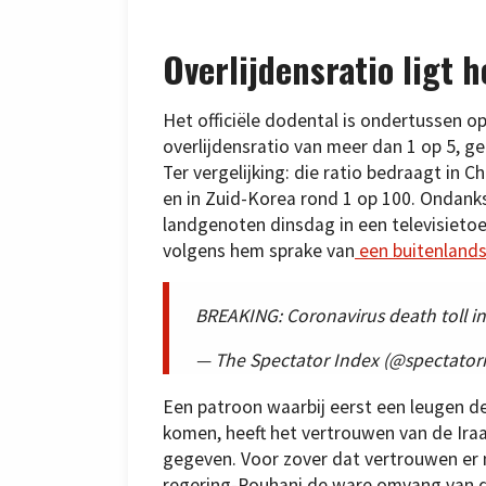
Overlijdensratio ligt 
Het officiële dodental is ondertussen o
overlijdensratio van meer dan 1 op 5, ge
Ter vergelijking: die ratio bedraagt in C
en in Zuid-Korea rond 1 op 100. Ondanks
landgenoten dinsdag in een televisietoes
volgens hem sprake van
een buitenland
BREAKING: Coronavirus death toll in 
— The Spectator Index (@spectator
Een patroon waarbij eerst een leugen d
komen, heeft het vertrouwen van de Ira
gegeven. Voor zover dat vertrouwen er
regering-Rouhani de ware omvang van d