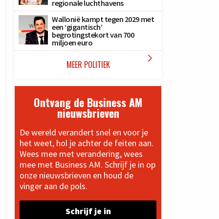
regionale luchthavens
Wallonië kampt tegen 2029 met
een ‘gigantisch’
begrotingstekort van 700
miljoen euro

MEER POLITIEK
Ontvang de Business AM
nieuwsbrieven
De wereld verandert snel en voor je
het weet, hol je achter de feiten aan.
Wees mee met verandering, wees
mee met Business AM. Schrijf je in op
onze nieuwsbrieven en houd de
vinger aan de pols.
Schrijf je in