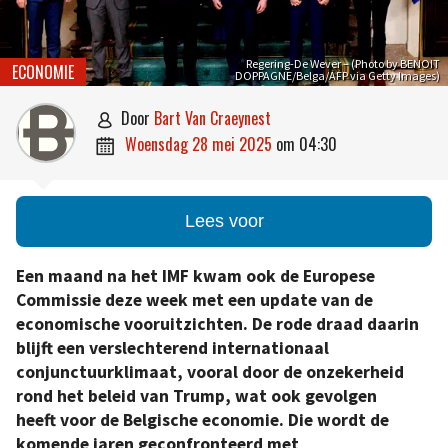
Regering-De Wever – (Photo by BENOIT
ECONOMIE
DOPPAGNE/Belga/AFP via Getty Images)
door
Bart Van Craeynest

woensdag 28 mei 2025
om
04:30

Lees voor
Een maand na het IMF kwam ook de Europese
Commissie deze week met een update van de
economische vooruitzichten. De rode draad daarin
blijft een verslechterend internationaal
conjunctuurklimaat, vooral door de onzekerheid
rond het beleid van Trump, wat ook gevolgen
heeft voor de Belgische economie. Die wordt de
komende jaren geconfronteerd met