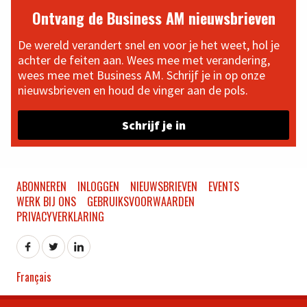
Ontvang de Business AM nieuwsbrieven
De wereld verandert snel en voor je het weet, hol je
achter de feiten aan. Wees mee met verandering,
wees mee met Business AM. Schrijf je in op onze
nieuwsbrieven en houd de vinger aan de pols.
Schrijf je in
ABONNEREN
INLOGGEN
NIEUWSBRIEVEN
EVENTS
WERK BIJ ONS
GEBRUIKSVOORWAARDEN
PRIVACYVERKLARING
Français