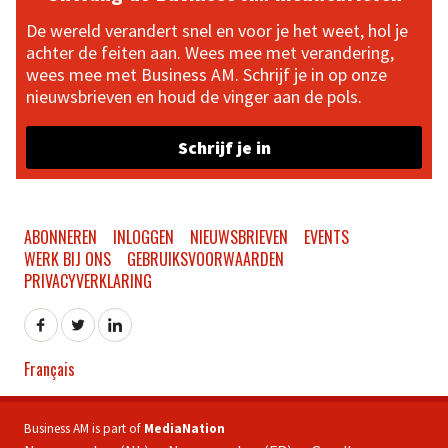
De wereld verandert snel en voor je het weet, hol je
achter de feiten aan. Wees mee met verandering,
wees mee met Business AM. Schrijf je in op onze
nieuwsbrieven en houd de vinger aan de pols.
Schrijf je in
ABONNEREN
INLOGGEN
NIEUWSBRIEVEN
EVENTS
WERK BIJ ONS
GEBRUIKSVOORWAARDEN
PRIVACYVERKLARING
Français
Business AM is part of
MediaNation