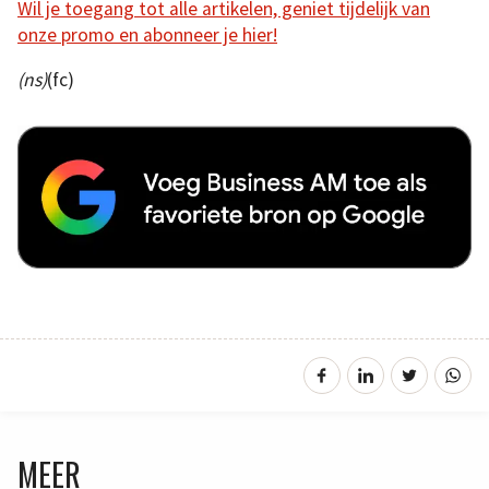
Wil je toegang tot alle artikelen, geniet tijdelijk van
onze promo en abonneer je hier!
(ns)
(fc)
MEER