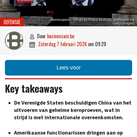
Kernwapens – (Photo by Probal Rashid/LightRocket via
DEFENSIE
Getty Images)
door
businessam.be

zaterdag 7 februari 2026
om
09:29

Lees voor
Key takeaways
De Verenigde Staten beschuldigen China van het
uitvoeren van geheime kernproeven, wat in
strijd is met internationale overeenkomsten.
Amerikaanse functionarissen dringen aan op