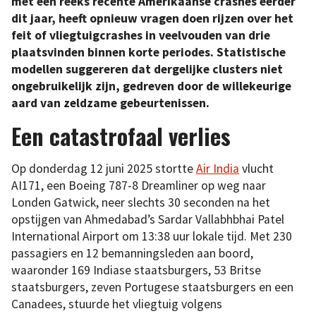
met een reeks recente Amerikaanse crashes eerder
dit jaar, heeft opnieuw vragen doen rijzen over het
feit of vliegtuigcrashes in veelvouden van drie
plaatsvinden binnen korte periodes. Statistische
modellen suggereren dat dergelijke clusters niet
ongebruikelijk zijn, gedreven door de willekeurige
aard van zeldzame gebeurtenissen.
Een catastrofaal verlies
Op donderdag 12 juni 2025 stortte
Air India
vlucht
AI171, een Boeing 787-8 Dreamliner op weg naar
Londen Gatwick, neer slechts 30 seconden na het
opstijgen van Ahmedabad’s Sardar Vallabhbhai Patel
International Airport om 13:38 uur lokale tijd. Met 230
passagiers en 12 bemanningsleden aan boord,
waaronder 169 Indiase staatsburgers, 53 Britse
staatsburgers, zeven Portugese staatsburgers en een
Canadees, stuurde het vliegtuig volgens