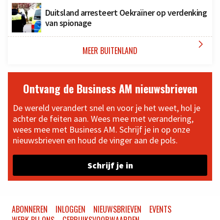
Duitsland arresteert Oekraïner op verdenking
van spionage

MEER BUITENLAND
Ontvang de Business AM nieuwsbrieven
De wereld verandert snel en voor je het weet, hol je
achter de feiten aan. Wees mee met verandering,
wees mee met Business AM. Schrijf je in op onze
nieuwsbrieven en houd de vinger aan de pols.
Schrijf je in
ABONNEREN
INLOGGEN
NIEUWSBRIEVEN
EVENTS