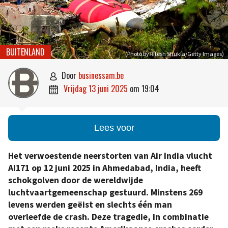
BUITENLAND
(Photo by Ritesh Shukla/Getty Images)
door
businessam.be

vrijdag 13 juni 2025
om
19:04

Lees voor
Het verwoestende neerstorten van Air India vlucht
AI171 op 12 juni 2025 in Ahmedabad, India, heeft
schokgolven door de wereldwijde
luchtvaartgemeenschap gestuurd. Minstens 269
levens werden geëist en slechts één man
overleefde de crash. Deze tragedie, in combinatie