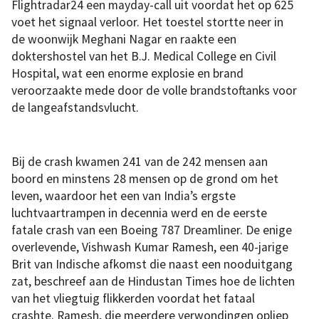
Flightradar24 een mayday-call uit voordat het op 625
voet het signaal verloor. Het toestel stortte neer in
de woonwijk Meghani Nagar en raakte een
doktershostel van het B.J. Medical College en Civil
Hospital, wat een enorme explosie en brand
veroorzaakte mede door de volle brandstoftanks voor
de langeafstandsvlucht.
Bij de crash kwamen 241 van de 242 mensen aan
boord en minstens 28 mensen op de grond om het
leven, waardoor het een van India’s ergste
luchtvaartrampen in decennia werd en de eerste
fatale crash van een Boeing 787 Dreamliner. De enige
overlevende, Vishwash Kumar Ramesh, een 40-jarige
Brit van Indische afkomst die naast een nooduitgang
zat, beschreef aan de Hindustan Times hoe de lichten
van het vliegtuig flikkerden voordat het fataal
crashte. Ramesh, die meerdere verwondingen opliep