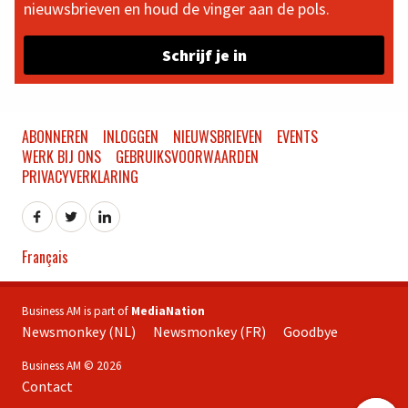
nieuwsbrieven en houd de vinger aan de pols.
Schrijf je in
ABONNEREN
INLOGGEN
NIEUWSBRIEVEN
EVENTS
WERK BIJ ONS
GEBRUIKSVOORWAARDEN
PRIVACYVERKLARING
Français
Business AM is part of
MediaNation
Newsmonkey (NL)
Newsmonkey (FR)
Goodbye
Business AM © 2026
Contact