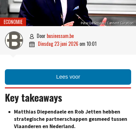
ECONOMIE
Peter De Smedt / Content Curation
door
businessam.be

dinsdag 23 juni 2026
om
10:01

Lees voor
Key takeaways
Matthias Diependaele en Rob Jetten hebben
strategische partnerschappen gesmeed tussen
Vlaanderen en Nederland.