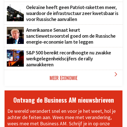
Oekraïne heeft geen Patriot-raketten meer,
waardoor de infrastructuur zeer kwetsbaar is
voor Russische aanvallen
Amerikaanse Senaat keurt
sanctiewetsvoorstel goed om de Russische
energie-economie lam te leggen
S&P 500 bereikt recordhoogte nu zwakke
werkgelegenheidscijfers de rally
aanwakkeren

MEER ECONOMIE
Ontvang de Business AM nieuwsbrieven
De wereld verandert snel en voor je het weet, hol je
achter de feiten aan. Wees mee met verandering,
wees mee met Business AM. Schrijf je in op onze