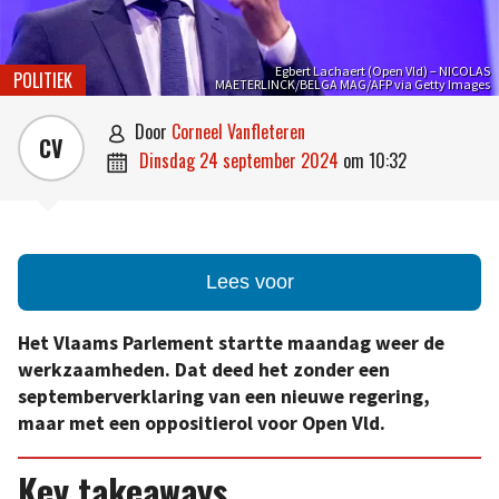
Egbert Lachaert (Open Vld) – NICOLAS
POLITIEK
MAETERLINCK/BELGA MAG/AFP via Getty Images
door
Corneel Vanfleteren

CV
dinsdag 24 september 2024
om
10:32

Lees voor
Het Vlaams Parlement startte maandag weer de
werkzaamheden. Dat deed het zonder een
septemberverklaring van een nieuwe regering,
maar met een oppositierol voor Open Vld.
Key takeaways