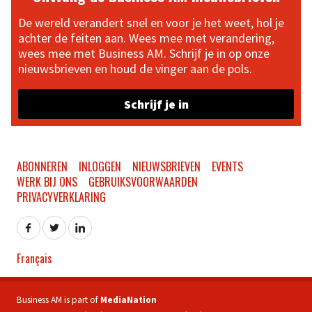
De wereld verandert snel en voor je het weet, hol je
achter de feiten aan. Wees mee met verandering,
wees mee met Business AM. Schrijf je in op onze
nieuwsbrieven en houd de vinger aan de pols.
Schrijf je in
ABONNEREN
INLOGGEN
NIEUWSBRIEVEN
EVENTS
WERK BIJ ONS
GEBRUIKSVOORWAARDEN
PRIVACYVERKLARING
Français
Business AM is part of
MediaNation