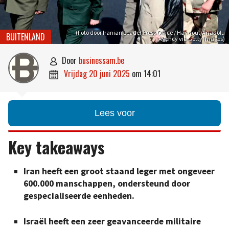
(Foto door Iranian Leader Press Office / Handout/Anadolu
BUITENLAND
Agency via Getty Images)
door
businessam.be

vrijdag 20 juni 2025
om
14:01

Lees voor
Key takeaways
Iran heeft een groot staand leger met ongeveer
600.000 manschappen, ondersteund door
gespecialiseerde eenheden.
Israël heeft een zeer geavanceerde militaire