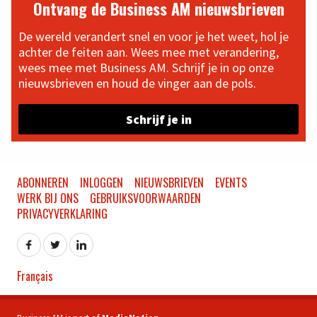
Ontvang de Business AM nieuwsbrieven
De wereld verandert snel en voor je het weet, hol je
achter de feiten aan. Wees mee met verandering,
wees mee met Business AM. Schrijf je in op onze
nieuwsbrieven en houd de vinger aan de pols.
Schrijf je in
ABONNEREN
INLOGGEN
NIEUWSBRIEVEN
EVENTS
WERK BIJ ONS
GEBRUIKSVOORWAARDEN
PRIVACYVERKLARING
Français