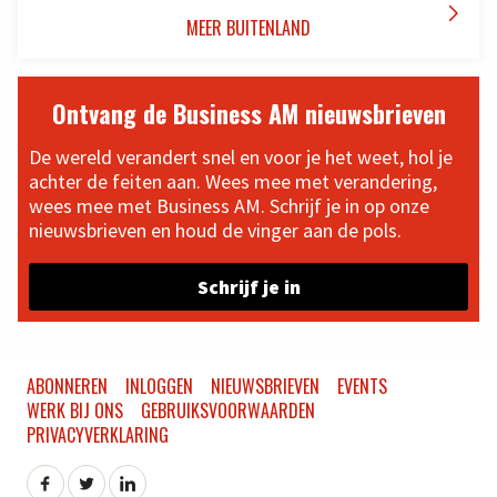

MEER BUITENLAND
Ontvang de Business AM nieuwsbrieven
De wereld verandert snel en voor je het weet, hol je
achter de feiten aan. Wees mee met verandering,
wees mee met Business AM. Schrijf je in op onze
nieuwsbrieven en houd de vinger aan de pols.
Schrijf je in
ABONNEREN
INLOGGEN
NIEUWSBRIEVEN
EVENTS
WERK BIJ ONS
GEBRUIKSVOORWAARDEN
PRIVACYVERKLARING