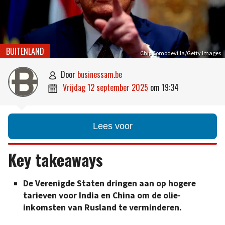
BUITENLAND
Chip Somodevilla/Getty Images
door
businessam.be

vrijdag 12 september 2025
om
19:34

Lees voor
Key takeaways
De Verenigde Staten dringen aan op hogere
tarieven voor India en China om de olie-
inkomsten van Rusland te verminderen.