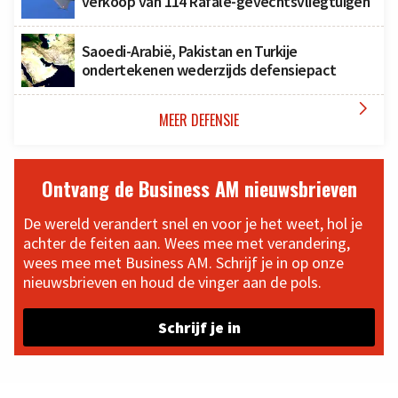
verkoop van 114 Rafale-gevechtsvliegtuigen
Saoedi-Arabië, Pakistan en Turkije
ondertekenen wederzijds defensiepact

MEER DEFENSIE
Ontvang de Business AM nieuwsbrieven
De wereld verandert snel en voor je het weet, hol je
achter de feiten aan. Wees mee met verandering,
wees mee met Business AM. Schrijf je in op onze
nieuwsbrieven en houd de vinger aan de pols.
Schrijf je in