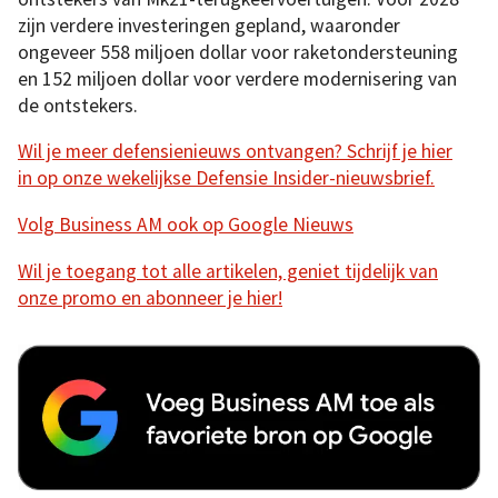
zijn verdere investeringen gepland, waaronder
ongeveer 558 miljoen dollar voor raketondersteuning
en 152 miljoen dollar voor verdere modernisering van
de ontstekers.
Wil je meer defensienieuws ontvangen? Schrijf je hier
in op onze wekelijkse Defensie Insider-nieuwsbrief.
Volg Business AM ook op Google Nieuws
Wil je toegang tot alle artikelen, geniet tijdelijk van
onze promo en abonneer je hier!