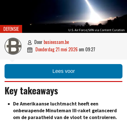
DEFENSIE
U.S. Air Force/SIPA via Content Curation
door
businessam.be

donderdag 21 mei 2026
om
09:27

Lees voor
Key takeaways
De Amerikaanse luchtmacht heeft een
onbewapende Minuteman III-raket gelanceerd
om de paraatheid van de vloot te controleren.