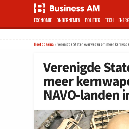
ECONOMIE
ONDERNEMEN
POLITIEK
TECH
ENERG
Hoofdpagina
»
Verenigde Staten overwegen om meer kernwapen
Verenigde Sta
meer kernwapen
NAVO-landen i