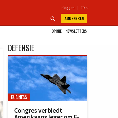
Inloggen
|
FR

ABONNEREN

OPINIE
NEWSLETTERS
DEFENSIE
BUSINESS
Congres verbiedt
Amerikaans leger om F-