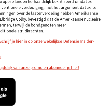
uropese landen herhaaldelijk bekritiseerd omdat ze
nventionele verdediging, met het argument dat ze te
anningen over de lastenverdeling hebben Amerikaanse
Elbridge Colby, bevestigd dat de Amerikaanse nucleaire
hermen, terwijl de bondgenoten meer
itionele strijdkrachten.
hrijf je hier in op onze wekelijkse Defensie Insider-
s
 tijdelijk van onze promo en abonneer je hier!