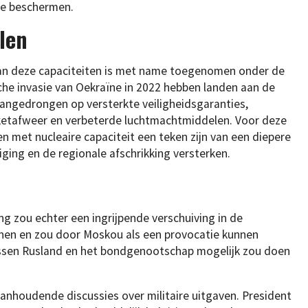
te beschermen.
len
van deze capaciteiten is met name toegenomen onder de
che invasie van Oekraïne in 2022 hebben landen aan de
aangedrongen op versterkte veiligheidsgaranties,
ketafweer en verbeterde luchtmachtmiddelen. Voor deze
n met nucleaire capaciteit een teken zijn van een diepere
ing en de regionale afschrikking versterken.
ng zou echter een ingrijpende verschuiving in de
nen en zou door Moskou als een provocatie kunnen
ssen Rusland en het bondgenootschap mogelijk zou doen
anhoudende discussies over militaire uitgaven. President