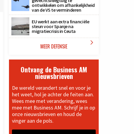
gevechtsvliegtuig te
ontwikkelen om afhankelijkheid
van de VS te verminderen
EU werkt aan extra financiële
steun voor Spanje na
migratiecrisis in Ceuta

MEER DEFENSIE
Ontvang de Business AM
nieuwsbrieven
De wereld verandert snel en voor je
het weet, hol je achter de feiten aan.
Wees mee met verandering, wees
mee met Business AM. Schrijf je in op
onze nieuwsbrieven en houd de
vinger aan de pols.