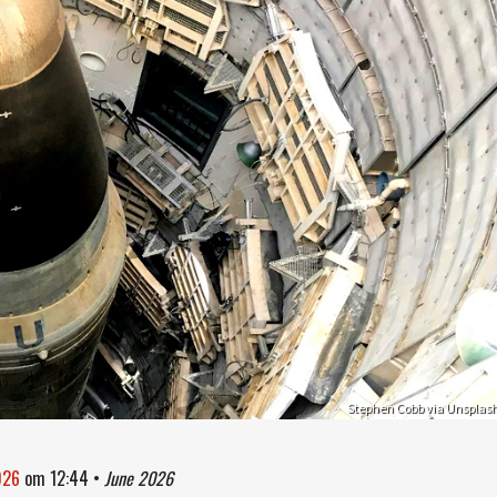
Stephen Cobb via Unsplas
026
om
12:44
•
June 2026