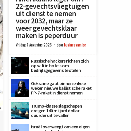
22-gevechtsvliegtuigen
uit dienst te nemen
voor 2032, maar ze
weer gevechtsklaar
maken is peperduur
Vrijdag 7 Augustus 2026
door
businessam.be
Russische hackers richten zich
op wifi in hotels om
bedrijfsgegevens te stelen
Oekraïne gaat binnen enkele
weken nieuwe ballistische raket
FP-7-raket in dienst nemen
Trump-klasse slagschepen
h
dreigen 140 miljard dollar
duurder uit te vallen
Israël overweegt om een eigen