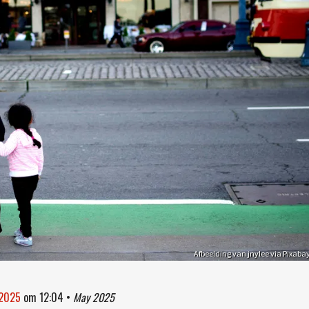
Afbeelding van jnylee via Pixaba
 2025
om
12:04
•
May 2025