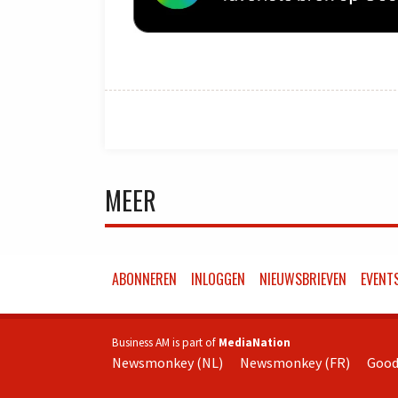
MEER
ABONNEREN
INLOGGEN
NIEUWSBRIEVEN
EVENT
Business AM is part of
MediaNation
Newsmonkey (NL)
Newsmonkey (FR)
Good