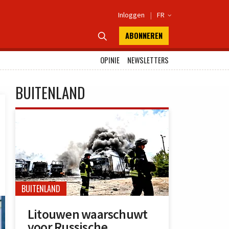
Inloggen
|
FR

ABONNEREN

OPINIE
NEWSLETTERS
BUITENLAND
BUITENLAND
Litouwen waarschuwt
voor Russische