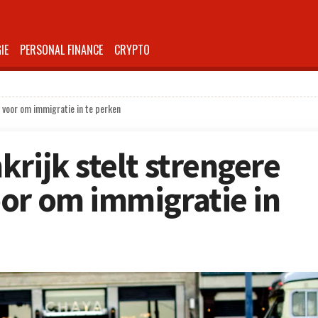
IE
PERSONAL FINANCE
CRYPTO
s voor om immigratie in te perken
rijk stelt strengere
or om immigratie in