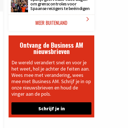
om grenscontroles voor
Spaanse reizigers te beëindigen

MEER BUITENLAND
Ontvang de Business AM
nieuwsbrieven
De wereld verandert snel en voor je
het weet, hol je achter de feiten aan.
Wees mee met verandering, wees
mee met Business AM. Schrijf je in op
onze nieuwsbrieven en houd de
vinger aan de pols.
Schrijf je in