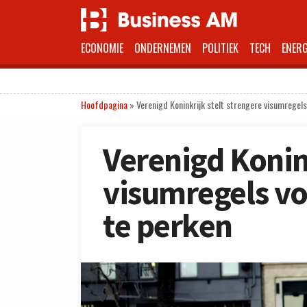
ECONOMIE
ONDERNEMEN
POLITIEK
TECH
ENERG
Hoofdpagina
»
Verenigd Koninkrijk stelt strengere visumregel
Verenigd Konink
visumregels vo
te perken