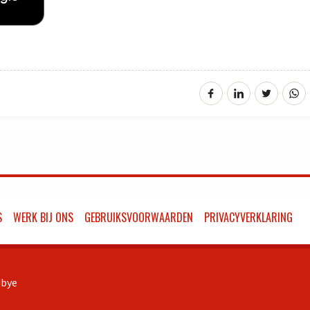
S
WERK BIJ ONS
GEBRUIKSVOORWAARDEN
PRIVACYVERKLARING
bye