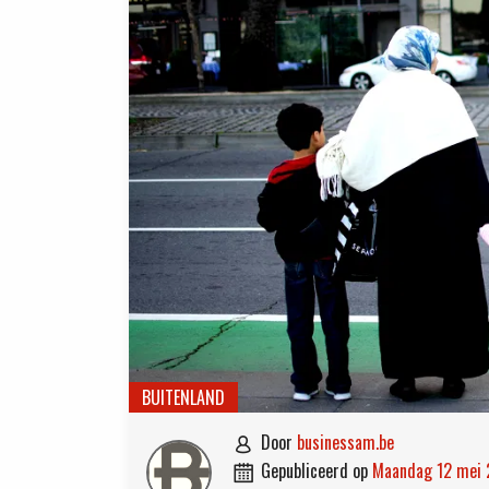
BUITENLAND
door
businessam.be

gepubliceerd op
maandag 12 mei
