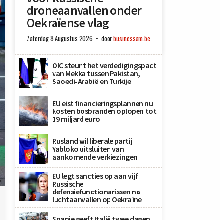
droneaanvallen onder
Oekraïense vlag
Zaterdag 8 Augustus 2026
door
businessam.be
OIC steunt het verdedigingspact
van Mekka tussen Pakistan,
Saoedi-Arabië en Turkije
EU eist financieringsplannen nu
kosten bosbranden oplopen tot
19 miljard euro
Rusland wil liberale partij
Yabloko uitsluiten van
aankomende verkiezingen
EU legt sancties op aan vijf
y
Russische
defensiefunctionarissen na
luchtaanvallen op Oekraïne
Spanje geeft Italië twee dagen