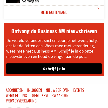
verhogen

MEER BUITENLAND
Ontvang de Business AM nieuwsbrieven
De wereld verandert snel en voor je het weet, hol je
achter de feiten aan. Wees mee met verandering,
wees mee met Business AM. Schrijf je in op onze
nieuwsbrieven en houd de vinger aan de pols.
Schrijf je in
ABONNEREN
INLOGGEN
NIEUWSBRIEVEN
EVENTS
WERK BIJ ONS
GEBRUIKSVOORWAARDEN
PRIVACYVERKLARING