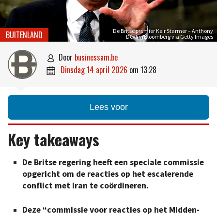
De Britse premier Keir Starmer – Anthony
BUITENLAND
Devlin/Bloomberg via Getty Images
door
businessam.be

dinsdag 14 april 2026
om
13:28

Lees voor
Key takeaways
De Britse regering heeft een speciale commissie
opgericht om de reacties op het escalerende
conflict met Iran te coördineren.
Deze “commissie voor reacties op het Midden-