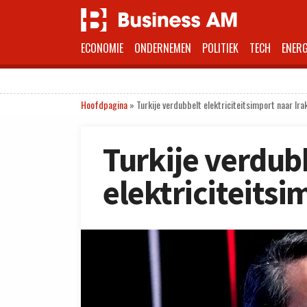
ECONOMIE
ONDERNEMEN
POLITIEK
TECH
ENERG
Hoofdpagina
»
Turkije verdubbelt elektriciteitsimport naar Ira
Turkije verdub
elektriciteitsi