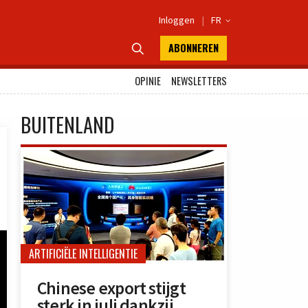
Inloggen
|
FR

ABONNEREN

OPINIE
NEWSLETTERS
BUITENLAND
ARTIFICIËLE INTELLIGENTIE
Chinese export stijgt
sterk in juli dankzij