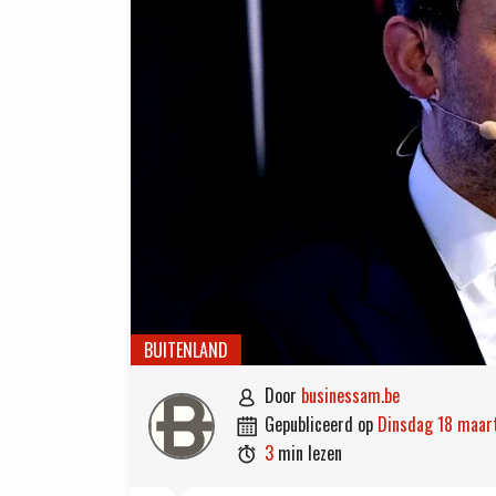
BUITENLAND
door
businessam.be

gepubliceerd op
dinsdag 18 maa

3
min lezen
