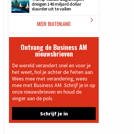
dreigen 140 miljard dollar
duurder uit te vallen

MEER BUITENLAND
Ontvang de Business AM
nieuwsbrieven
De wereld verandert snel en voor je
het weet, hol je achter de feiten aan.
Wees mee met verandering, wees
mee met Business AM. Schrijf je in op
onze nieuwsbrieven en houd de
vinger aan de pols.
Schrijf je in