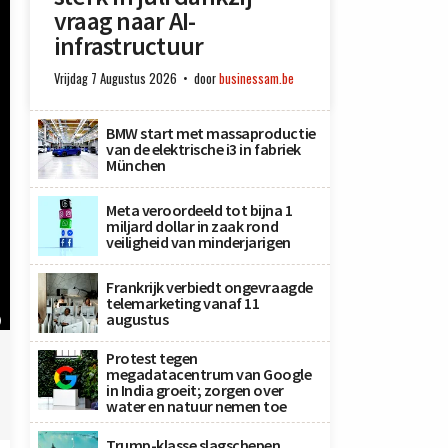
vraag naar AI-
infrastructuur
Vrijdag 7 Augustus 2026
door
businessam.be
BMW start met massaproductie
van de elektrische i3 in fabriek
München
Meta veroordeeld tot bijna 1
miljard dollar in zaak rond
veiligheid van minderjarigen
Frankrijk verbiedt ongevraagde
telemarketing vanaf 11
augustus
)
Protest tegen
megadatacentrum van Google
in India groeit; zorgen over
water en natuur nemen toe
Trump-klasse slagschepen