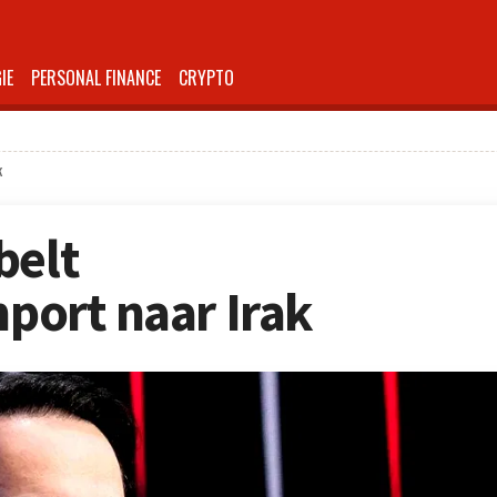
IE
PERSONAL FINANCE
CRYPTO
k
belt
mport naar Irak