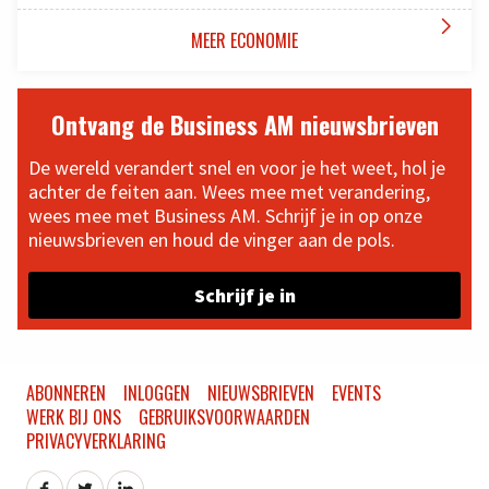

MEER ECONOMIE
Ontvang de Business AM nieuwsbrieven
De wereld verandert snel en voor je het weet, hol je
achter de feiten aan. Wees mee met verandering,
wees mee met Business AM. Schrijf je in op onze
nieuwsbrieven en houd de vinger aan de pols.
Schrijf je in
ABONNEREN
INLOGGEN
NIEUWSBRIEVEN
EVENTS
WERK BIJ ONS
GEBRUIKSVOORWAARDEN
PRIVACYVERKLARING