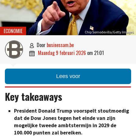
ECONOMIE
Chip Somodevilla/Getty Images
door
businessam.be

maandag 9 februari 2026
om
21:01

Lees voor
Key takeaways
President Donald Trump voorspelt stoutmoedig
dat de Dow Jones tegen het einde van zijn
mogelijke tweede ambtstermijn in 2029 de
100.000 punten zal bereiken.