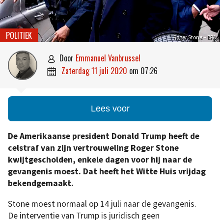
POLITIEK
Roger Stone – EPA
door
Emmanuel Vanbrussel

zaterdag 11 juli 2020
om
07:26

Lees voor
De Amerikaanse president Donald Trump heeft de
celstraf van zijn vertrouweling Roger Stone
kwijtgescholden, enkele dagen voor hij naar de
gevangenis moest. Dat heeft het Witte Huis vrijdag
bekendgemaakt.
Stone moest normaal op 14 juli naar de gevangenis.
De interventie van Trump is juridisch geen