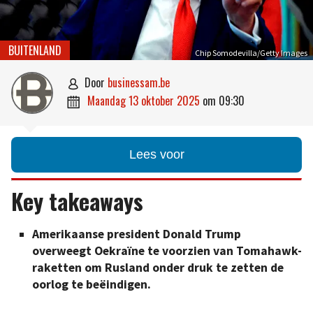
BUITENLAND
Chip Somodevilla/Getty Images
door
businessam.be

maandag 13 oktober 2025
om
09:30

Lees voor
Key takeaways
Amerikaanse president Donald Trump
overweegt Oekraïne te voorzien van Tomahawk-
raketten om Rusland onder druk te zetten de
oorlog te beëindigen.