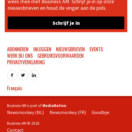
wees mee met Business AM. Schrijf je in op onze
nieuwsbrieven en houd de vinger aan de pols.
Schrijf je in
ABONNEREN
INLOGGEN
NIEUWSBRIEVEN
EVENTS
WERK BIJ ONS
GEBRUIKSVOORWAARDEN
PRIVACYVERKLARING
Français
Business AM is part of
MediaNation
Newsmonkey (NL)
Newsmonkey (FR)
Goodbye
Business AM © 2026
Contact