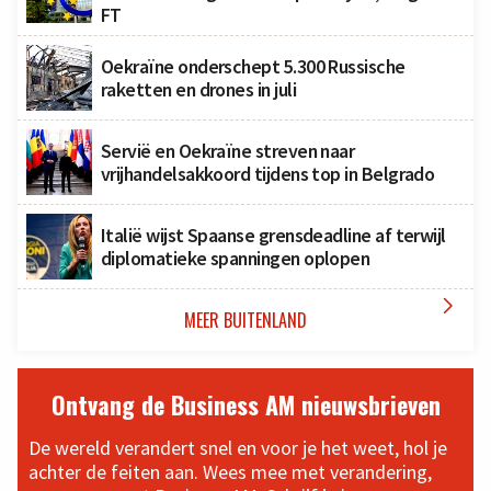
FT
Oekraïne onderschept 5.300 Russische
raketten en drones in juli
Servië en Oekraïne streven naar
vrijhandelsakkoord tijdens top in Belgrado
Italië wijst Spaanse grensdeadline af terwijl
diplomatieke spanningen oplopen

MEER BUITENLAND
Ontvang de Business AM nieuwsbrieven
De wereld verandert snel en voor je het weet, hol je
achter de feiten aan. Wees mee met verandering,