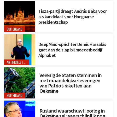
Tisza-partij draagt András Baka voor
als kandidaat voor Hongaarse
presidentschap
BUITENLAND
DeepMind-oprichter Demis Hassabis
gaat aan de slag bij moederbedrijf
Alphabet
ARTIFICIËLE INTELLIGENTIE
Verenigde Staten stemmen in
met maandelijkse leveringen
van Patriot-raketten aan
Oekraïne
BUITENLAND
Rusland waarschuwt: oorlog in
Oekraïne zal waarschijnlijk nog