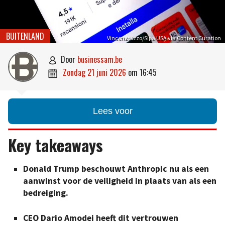
BUITENLAND
Vincenzo Izzo/Sipa USA via Content Curation
door
businessam.be

zondag 21 juni 2026
om
16:45

Lees voor
Key takeaways
Donald Trump beschouwt Anthropic nu als een
aanwinst voor de veiligheid in plaats van als een
bedreiging.
CEO Dario Amodei heeft dit vertrouwen