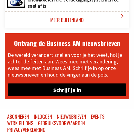
snel af is

MEER BUITENLAND
Ontvang de Business AM nieuwsbrieven
De wereld verandert snel en voor je het weet, hol je
achter de feiten aan. Wees mee met verandering,
wees mee met Business AM. Schrijf je in op onze
nieuwsbrieven en houd de vinger aan de pols.
Schrijf je in
ABONNEREN
INLOGGEN
NIEUWSBRIEVEN
EVENTS
WERK BIJ ONS
GEBRUIKSVOORWAARDEN
PRIVACYVERKLARING