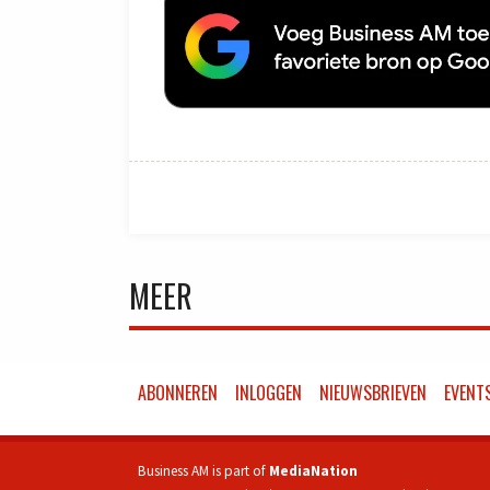
MEER
ABONNEREN
INLOGGEN
NIEUWSBRIEVEN
EVENT
Business AM is part of
MediaNation