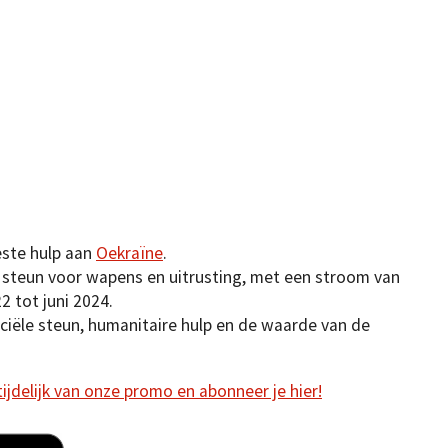
este hulp aan
Oekraïne
.
n steun voor wapens en uitrusting, met een stroom van
2 tot juni 2024.
nciële steun, humanitaire hulp en de waarde van de
 tijdelijk van onze promo en abonneer je hier!