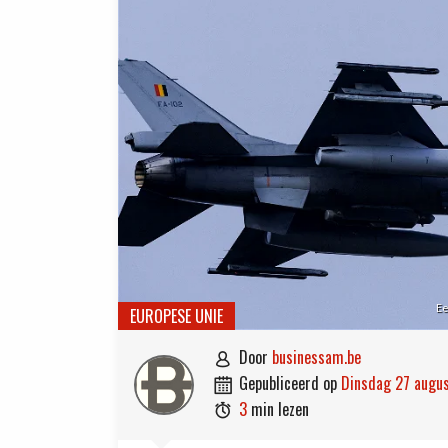
Ee
EUROPESE UNIE
door
businessam.be

gepubliceerd op
dinsdag 27 aug

3
min lezen
