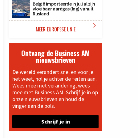
België importeerde in juli al zijn
vloeibaar aardgas (lng) vanuit
Rusland

MEER EUROPESE UNIE
Ontvang de Business AM
nieuwsbrieven
De wereld verandert snel en voor je
het weet, hol je achter de feiten aan.
Wees mee met verandering, wees
mee met Business AM. Schrijf je in op
onze nieuwsbrieven en houd de
vinger aan de pols.
Schrijf je in