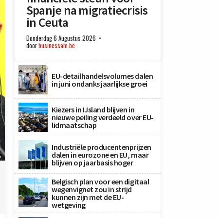
Spanje na migratiecrisis
in Ceuta
Donderdag 6 Augustus 2026
door
businessam.be
EU-detailhandelsvolumes dalen
in juni ondanks jaarlijkse groei
Kiezers in IJsland blijven in
nieuwe peiling verdeeld over EU-
lidmaatschap
Industriële producentenprijzen
v
dalen in eurozone en EU, maar
s
blijven op jaarbasis hoger
Belgisch plan voor een digitaal
wegenvignet zou in strijd
kunnen zijn met de EU-
wetgeving