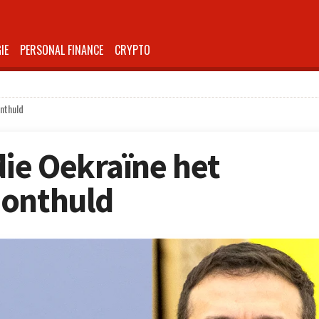
IE
PERSONAL FINANCE
CRYPTO
onthuld
die Oekraïne het
 onthuld