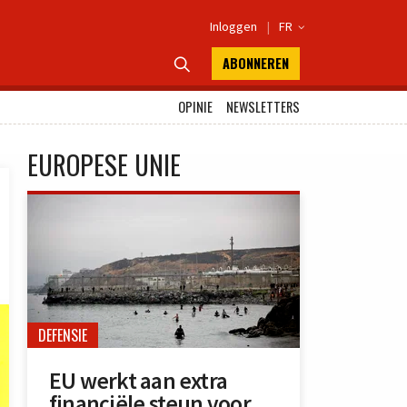
Inloggen
|
FR

ABONNEREN

OPINIE
NEWSLETTERS
EUROPESE UNIE
DEFENSIE
EU werkt aan extra
financiële steun voor