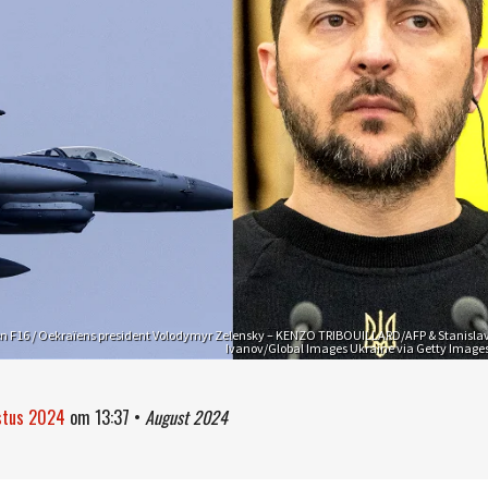
n F16 / Oekraïens president Volodymyr Zelensky – KENZO TRIBOUILLARD/AFP & Stanisla
Ivanov/Global Images Ukraine via Getty Image
ustus 2024
om
13:37
•
August 2024