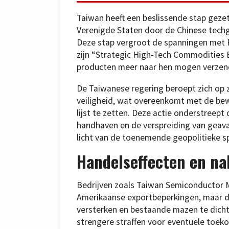
Taiwan heeft een beslissende stap geze
Verenigde Staten door de Chinese tech
Deze stap vergroot de spanningen met P
zijn “Strategic High-Tech Commodities E
producten meer naar hen mogen verzend
De Taiwanese regering beroept zich op z
veiligheid, wat overeenkomt met de b
lijst te zetten. Deze actie onderstreep
handhaven en de verspreiding van geav
licht van de toenemende geopolitieke s
Handelseffecten en na
Bedrijven zoals Taiwan Semiconductor M
Amerikaanse exportbeperkingen, maar de
versterken en bestaande mazen te dicht
strengere straffen voor eventuele toek