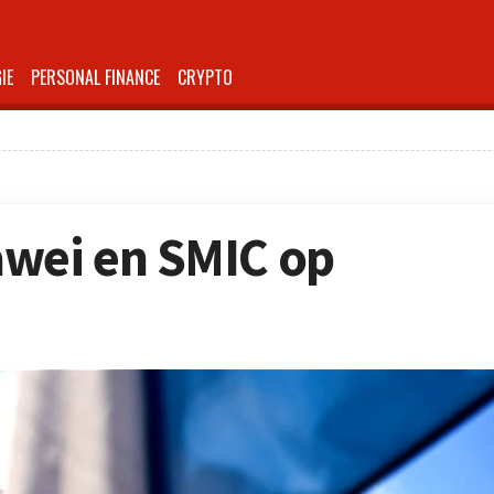
IE
PERSONAL FINANCE
CRYPTO
awei en SMIC op