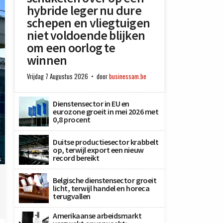
hybride leger nu dure
schepen en vliegtuigen
niet voldoende blijken
om een oorlog te
winnen
Vrijdag 7 Augustus 2026
door
businessam.be
Dienstensector in EU en
eurozone groeit in mei 2026 met
0,8 procent
Duitse productiesector krabbelt
op, terwijl export een nieuw
record bereikt
s
Belgische dienstensector groeit
licht, terwijl handel en horeca
terugvallen
Amerikaanse arbeidsmarkt