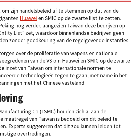
t om zijn handelsbeleid af te stemmen op dat van de
giganten
Huawei
en SMIC op de zwarte lijst te zetten.
eking nog verder, aangezien Taiwan deze bedrijven op
ntity List” zet, waardoor binnenlandse bedrijven geen
en zonder goedkeuring van de regelgevende instanties.
orgen over de proliferatie van wapens en nationale
eweegredenen van de VS om Huawei en SMIC op de zwarte
t de inzet van Taiwan om internationale normen te
anceerde technologieën tegen te gaan, met name in het
panningen met het Chinese vasteland.
leving
anufacturing Co (TSMC) houden zich al aan de
 maatregel van Taiwan is bedoeld om dit beleid te
en. Experts suggereren dat dit zou kunnen leiden tot
omstige overtredingen.