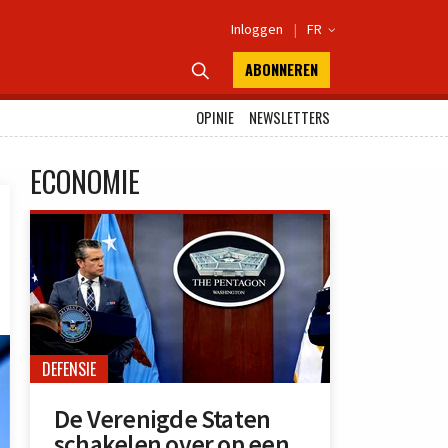
Inloggen
|
FR

ABONNEREN

OPINIE
NEWSLETTERS
ECONOMIE
DEFENSIE
De Verenigde Staten
schakelen over op een