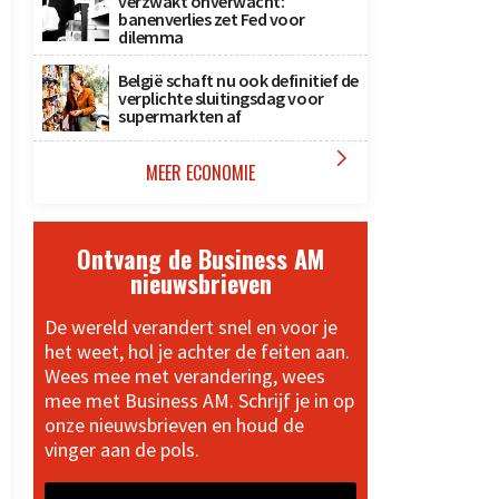
verzwakt onverwacht:
banenverlies zet Fed voor
dilemma
België schaft nu ook definitief de
verplichte sluitingsdag voor
supermarkten af

MEER ECONOMIE
Ontvang de Business AM
nieuwsbrieven
De wereld verandert snel en voor je
het weet, hol je achter de feiten aan.
Wees mee met verandering, wees
mee met Business AM. Schrijf je in op
onze nieuwsbrieven en houd de
vinger aan de pols.