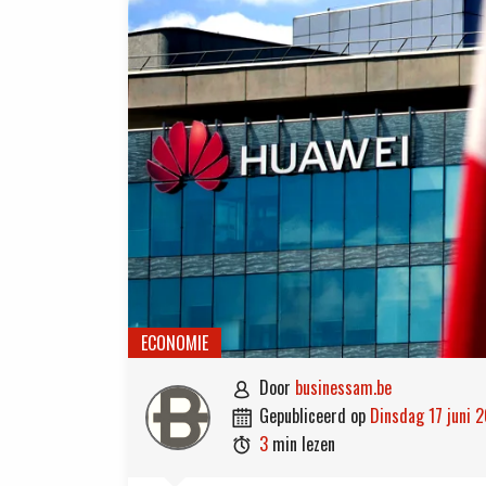
ECONOMIE
door
businessam.be

gepubliceerd op
dinsdag 17 juni 

3
min lezen
