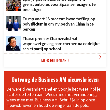
grenscontroles voor Spaanse reizigers te
beëindigen
Trump voert 15 procent invoerheffing op
polysilicium in om invloed van China in te
perken
Thaise premier Charnvirakul wil
wapenwetgeving aanscherpen na dodelijke
schietpartij op school

MEER BUITENLAND
Ontvang de Business AM nieuwsbrieven
De wereld verandert snel en voor je het weet, hol je
achter de feiten aan. Wees mee met verandering,
wees mee met Business AM. Schrijf je in op onze
nieuwsbrieven en houd de vinger aan de pols.