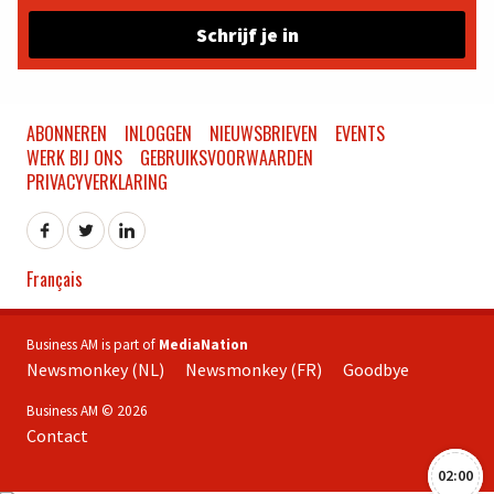
Schrijf je in
ABONNEREN
INLOGGEN
NIEUWSBRIEVEN
EVENTS
WERK BIJ ONS
GEBRUIKSVOORWAARDEN
PRIVACYVERKLARING
Français
Business AM is part of
MediaNation
Newsmonkey (NL)
Newsmonkey (FR)
Goodbye
Business AM © 2026
Contact
02:00