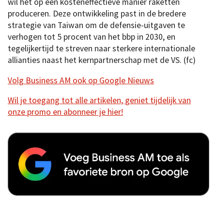
wil het op een kosteneffectieve manier raketten
produceren. Deze ontwikkeling past in de bredere
strategie van Taiwan om de defensie-uitgaven te
verhogen tot 5 procent van het bbp in 2030, en
tegelijkertijd te streven naar sterkere internationale
allianties naast het kernpartnerschap met de VS. (fc)
Volg Business AM ook op Google Nieuws
Wil je toegang tot alle artikelen, geniet tijdelijk van
onze promo en abonneer je hier!