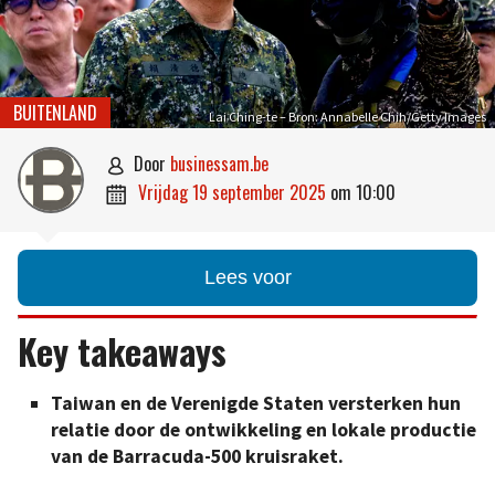
BUITENLAND
Lai Ching-te – Bron: Annabelle Chih/Getty Images
door
businessam.be

vrijdag 19 september 2025
om
10:00

Lees voor
Key takeaways
Taiwan en de Verenigde Staten versterken hun
relatie door de ontwikkeling en lokale productie
van de Barracuda-500 kruisraket.