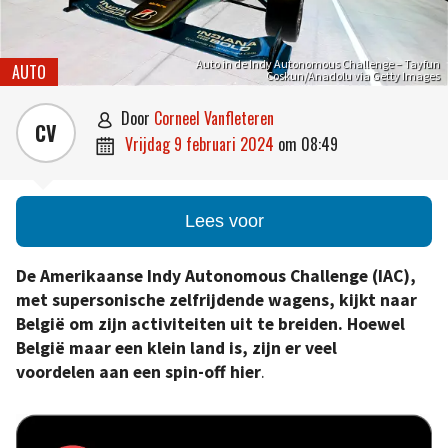
Auto in de Indy Autonomous Challenge – Tayfun
AUTO
Coskun/Anadolu via Getty Images
door
Corneel Vanfleteren

CV
vrijdag 9 februari 2024
om
08:49

Lees voor
De Amerikaanse Indy Autonomous Challenge (IAC),
met supersonische zelfrijdende wagens, kijkt naar
België om zijn activiteiten uit te breiden. Hoewel
België maar een klein land is, zijn er veel
voordelen aan een spin-off hier
.