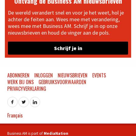
Ontvang de Business AM nieuwsbrieven
De wereld verandert snel en voor je het weet, hol je
achter de feiten aan. Wees mee met verandering,
wees mee met Business AM. Schrijf je in op onze
nieuwsbrieven en houd de vinger aan de pols.
Schrijf je in
ABONNEREN
INLOGGEN
NIEUWSBRIEVEN
EVENTS
WERK BIJ ONS
GEBRUIKSVOORWAARDEN
PRIVACYVERKLARING
Français
Business AM is part of
MediaNation