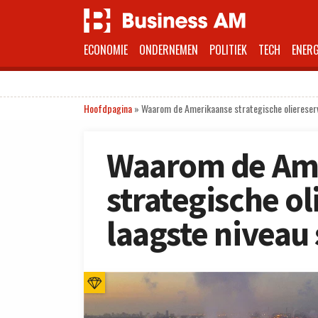
ECONOMIE
ONDERNEMEN
POLITIEK
TECH
ENERG
Hoofdpagina
»
Waarom de Amerikaanse strategische oliereserv
Waarom de Am
strategische ol
laagste niveau 