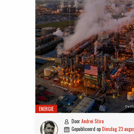
De VS
ENERGIE
door
Andrei Stiru

gepubliceerd op
dinsdag 23 aug
