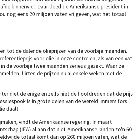
raïne binnenviel. Daar deed de Amerikaanse president in
zou nog eens 20 miljoen vaten vrijgeven, wat het totaal
gen tot de dalende olieprijzen van de voorbije maanden.
referentieprijs voor olie in onze contreien, als van een vat
jn in de voorbije twee maanden serieus gezakt. Waar ze
mmelden, flirten de prijzen nu al enkele weken met de
hter niet de enige en zelfs niet de hoofdreden dat de prijs
cessiespook is in grote delen van de wereld immers fors
ie daalt.
jmaken, vindt de Amerikaanse regering. In maart
ntschap (IEA) al aan dat niet-Amerikaanse landen zo’n 60
reldwijde totaal komt dan op 260 miljoen vaten, wat de