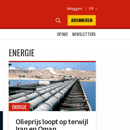
Inloggen
|
FR

ABONNEREN

OPINIE
NEWSLETTERS
ENERGIE
ENERGIE
Olieprijs loopt op terwijl
Iran en Oman