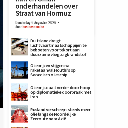
onderhandelen over
Straat van Hormuz
Donderdag 6 Augustus 2026
door
businessam.be
Duitsland dreigt
luchtvaartmaatschappijen te
beboeten voor tekort aan
duurzame vliegtuigbrandstof
Olieprijzen stijgen na
raketaanval Houthi’s op
Saoedisch olieschip
Olieprijs daalt verder door hoop
op diplomatieke doorbraak met
Iran
h
)
Rusland verscheept steeds meer
olie langs de Noordelijke
Zeeroute naar Azië