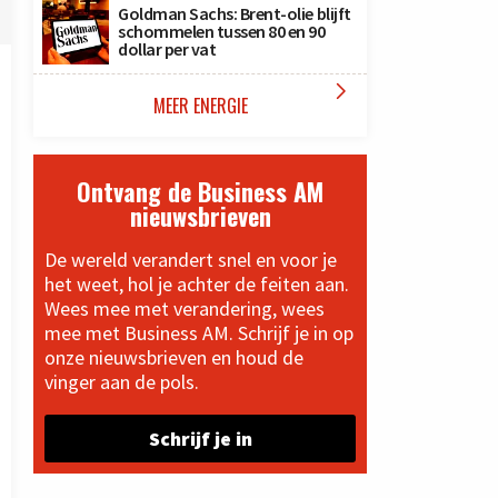
Goldman Sachs: Brent-olie blijft
schommelen tussen 80 en 90
dollar per vat

MEER ENERGIE
Ontvang de Business AM
nieuwsbrieven
De wereld verandert snel en voor je
het weet, hol je achter de feiten aan.
Wees mee met verandering, wees
mee met Business AM. Schrijf je in op
onze nieuwsbrieven en houd de
vinger aan de pols.
Schrijf je in