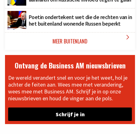
Poetin ondertekent wet die de rechten van in
het buitenland wonende Russen beperkt

MEER BUITENLAND
Ontvang de Business AM nieuwsbrieven
De wereld verandert snel en voor je het weet, hol je
achter de feiten aan. Wees mee met verandering,
wees mee met Business AM. Schrijf je in op onze
nieuwsbrieven en houd de vinger aan de pols.
Schrijf je in