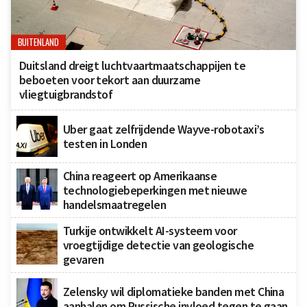
BUITENLAND
Duitsland dreigt luchtvaartmaatschappijen te
beboeten voor tekort aan duurzame
vliegtuigbrandstof
Uber gaat zelfrijdende Wayve-robotaxi’s
testen in Londen
China reageert op Amerikaanse
technologiebeperkingen met nieuwe
handelsmaatregelen
Turkije ontwikkelt AI-systeem voor
vroegtijdige detectie van geologische
gevaren
Zelensky wil diplomatieke banden met China
aanhalen om Russische invloed tegen te gaan