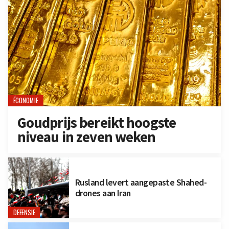
ÉCONOMIE
Goudprijs bereikt hoogste
niveau in zeven weken
Rusland levert aangepaste Shahed-
drones aan Iran
DEFENSIE