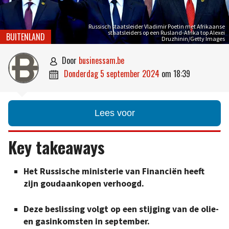
Russisch staatsleider Vladimir Poetin met Afrikaanse
staatsleiders op een Rusland-Afrika top Alexei
BUITENLAND
Druzhinin/Getty Images
door
businessam.be

donderdag 5 september 2024
om
18:39

Lees voor
Key takeaways
Het Russische ministerie van Financiën heeft
zijn goudaankopen verhoogd.
Deze beslissing volgt op een stijging van de olie-
en gasinkomsten in september.