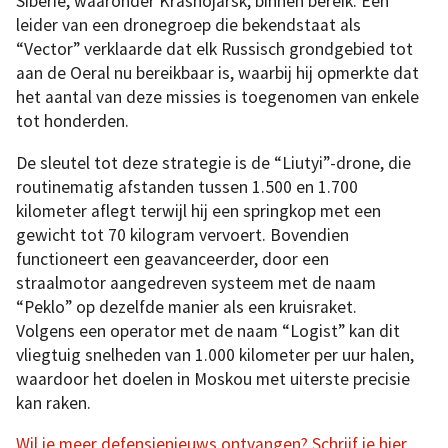
Siberië, waaronder Krasnojarsk, binnen bereik. Een
leider van een dronegroep die bekendstaat als
“Vector” verklaarde dat elk Russisch grondgebied tot
aan de Oeral nu bereikbaar is, waarbij hij opmerkte dat
het aantal van deze missies is toegenomen van enkele
tot honderden.
De sleutel tot deze strategie is de “Liutyi”-drone, die
routinematig afstanden tussen 1.500 en 1.700
kilometer aflegt terwijl hij een springkop met een
gewicht tot 70 kilogram vervoert. Bovendien
functioneert een geavanceerder, door een
straalmotor aangedreven systeem met de naam
“Peklo” op dezelfde manier als een kruisraket.
Volgens een operator met de naam “Logist” kan dit
vliegtuig snelheden van 1.000 kilometer per uur halen,
waardoor het doelen in Moskou met uiterste precisie
kan raken.
Wil je meer defensienieuws ontvangen? Schrijf je hier