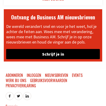
Ontvang de Business AM nieuwsbrieven
De wereld verandert snel en voor je het weet, hol je
achter de feiten aan. Wees mee met verandering,
wees mee met Business AM. Schrijf je in op onze
nieuwsbrieven en houd de vinger aan de pols.
Schrijf je in
ABONNEREN
INLOGGEN
NIEUWSBRIEVEN
EVENTS
WERK BIJ ONS
GEBRUIKSVOORWAARDEN
PRIVACYVERKLARING