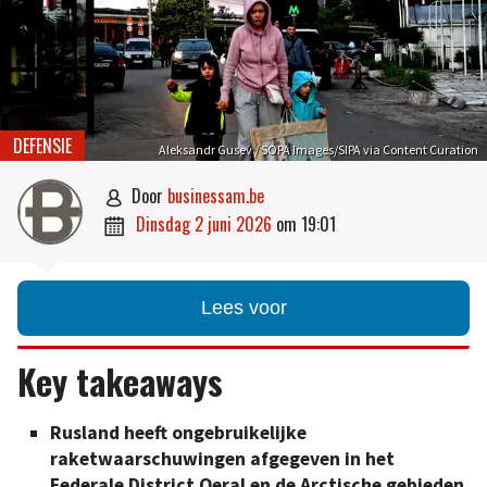
DEFENSIE
Aleksandr Gusev / SOPA Images/SIPA via Content Curation
door
businessam.be

dinsdag 2 juni 2026
om
19:01

Lees voor
Key takeaways
Rusland heeft ongebruikelijke
raketwaarschuwingen afgegeven in het
Federale District Oeral en de Arctische gebieden.