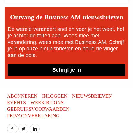
Ontvang de Business AM nieuwsbrieven
De wereld verandert snel en voor je het weet, hol
je achter de feiten aan. Wees mee met
verandering, wees mee met Business AM. Schrijf
je in op onze nieuwsbrieven en houd de vinger
aan de pols.
Schrijf je in
ABONNEREN
INLOGGEN
NIEUWSBRIEVEN
EVENTS
WERK BIJ ONS
GEBRUIKSVOORWAARDEN
PRIVACYVERKLARING