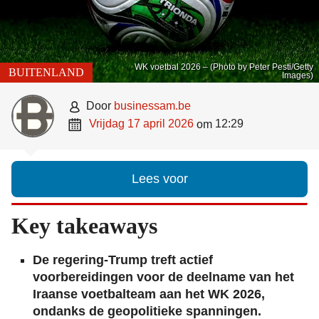
WK voetbal 2026 – (Photo by Peter Pesti/Getty
BUITENLAND
Images)

door
businessam.be

vrijdag 17 april 2026
12:29
om
Lees voor
Key takeaways
De regering-Trump treft actief
voorbereidingen voor de deelname van het
Iraanse voetbalteam aan het WK 2026,
ondanks de geopolitieke spanningen.