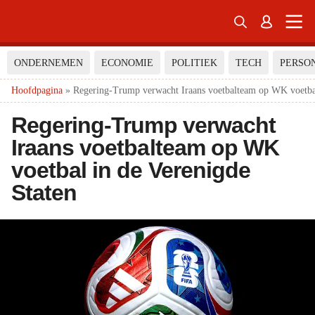


ONDERNEMEN
ECONOMIE
POLITIEK
TECH
PERSO
Hoofdpagina
»
Regering-Trump verwacht Iraans voetbalteam op WK voetbal
Regering-Trump verwacht
Iraans voetbalteam op WK
voetbal in de Verenigde
Staten