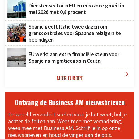
Dienstensector in EU en eurozone groeit in
mei 2026 met 0,8 procent
Spanje geeft Italië twee dagen om
grenscontroles voor Spaanse reizigers te
beëindigen
EU werkt aan extra financiële steun voor
Spanje na migratiecrisis in Ceuta

MEER EUROPE
Ontvang de Business AM nieuwsbrieven
De wereld verandert snel en voor je het weet, hol je
achter de feiten aan. Wees mee met verandering,
wees mee met Business AM. Schrijf je in op onze
nieuwsbrieven en houd de vinger aan de pols.