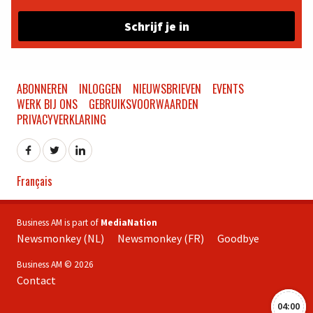
Schrijf je in
ABONNEREN
INLOGGEN
NIEUWSBRIEVEN
EVENTS
WERK BIJ ONS
GEBRUIKSVOORWAARDEN
PRIVACYVERKLARING
Français
Business AM is part of
MediaNation
Newsmonkey (NL)
Newsmonkey (FR)
Goodbye
Business AM © 2026
Contact
04:00