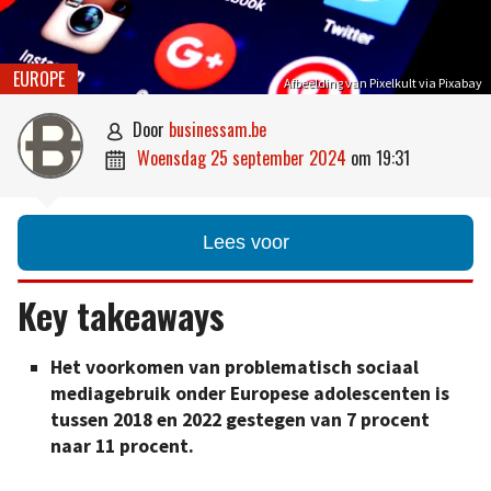
EUROPE
Afbeelding van Pixelkult via Pixabay
door
businessam.be

woensdag 25 september 2024
om
19:31

Lees voor
Key takeaways
Het voorkomen van problematisch sociaal
mediagebruik onder Europese adolescenten is
tussen 2018 en 2022 gestegen van 7 procent
naar 11 procent.