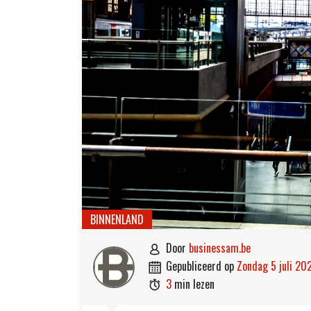
BINNENLAND
door
businessam.be

gepubliceerd op
zondag 5 juli 20

3
min lezen
