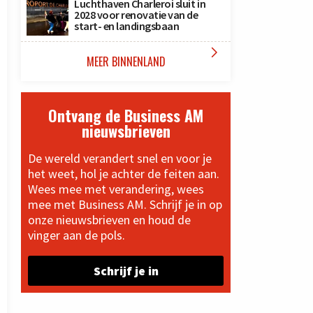
Luchthaven Charleroi sluit in
2028 voor renovatie van de
start- en landingsbaan

MEER BINNENLAND
Ontvang de Business AM
nieuwsbrieven
De wereld verandert snel en voor je
het weet, hol je achter de feiten aan.
Wees mee met verandering, wees
mee met Business AM. Schrijf je in op
onze nieuwsbrieven en houd de
vinger aan de pols.
Schrijf je in