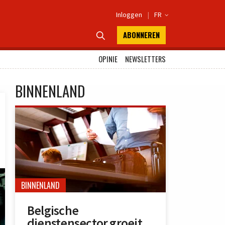
Inloggen
|
FR

ABONNEREN

OPINIE
NEWSLETTERS
BINNENLAND
BINNENLAND
Belgische
dienstensector groeit