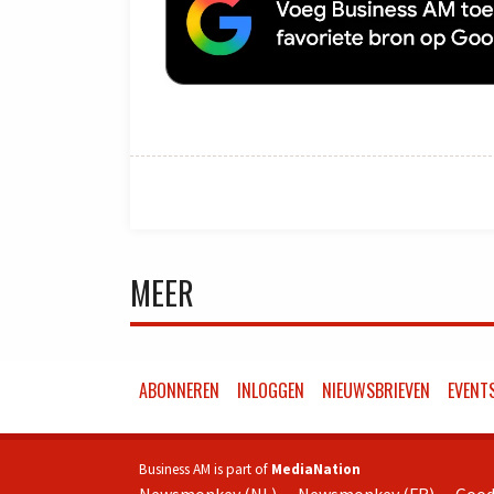
MEER
ABONNEREN
INLOGGEN
NIEUWSBRIEVEN
EVENT
Business AM is part of
MediaNation
Newsmonkey (NL)
Newsmonkey (FR)
Good