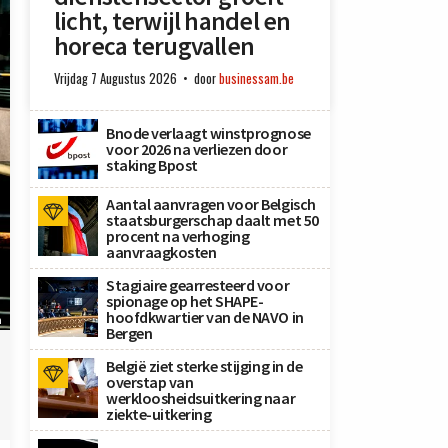
licht, terwijl handel en
horeca terugvallen
Vrijdag 7 Augustus 2026
door
businessam.be
Bnode verlaagt winstprognose
voor 2026 na verliezen door
staking Bpost
Aantal aanvragen voor Belgisch
staatsburgerschap daalt met 50
procent na verhoging
aanvraagkosten
Stagiaire gearresteerd voor
spionage op het SHAPE-
hoofdkwartier van de NAVO in
n
Bergen
België ziet sterke stijging in de
overstap van
werkloosheidsuitkering naar
ziekte-uitkering