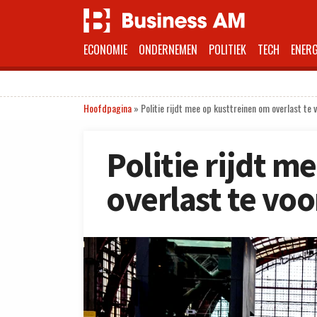
ECONOMIE
ONDERNEMEN
POLITIEK
TECH
ENERG
Hoofdpagina
»
Politie rijdt mee op kusttreinen om overlast te
Politie rijdt m
overlast te v