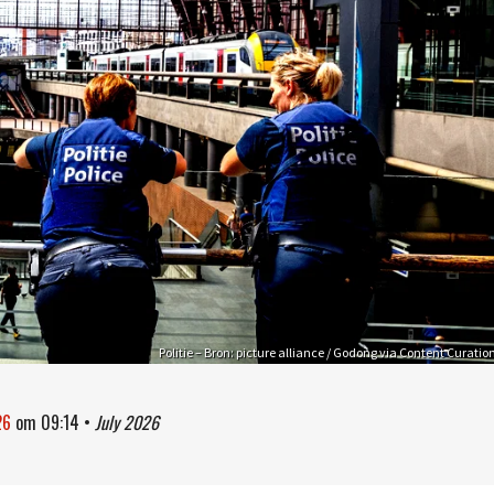
Politie – Bron: picture alliance / Godong via Content Curatio
26
om
09:14
•
July 2026