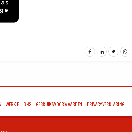
S
WERK BIJ ONS
GEBRUIKSVOORWAARDEN
PRIVACYVERKLARING
bye