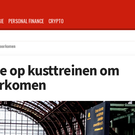
IE
PERSONAL FINANCE
CRYPTO
 voorkomen
ee op kusttreinen om
oorkomen