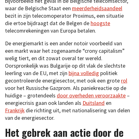
bijvoorbeeld het geval in de Belgische telecomsector,
waar de Belgische Staat een
meerderheidsaandeel
bezit in zijn telecomoperator Proximus, een situatie
die ertoe bijdraagt dat de Belgen de
hoogste
telecomrekeningen van Europa betalen.
De energiemarkt is een ander notoir voorbeeld van
een markt waar het zogenaamde “crony capitalism”
welig tiert, en dit zowat overal ter wereld.
Oorspronkelijk was Bulgarije op dit vlak de slechtste
leerling van de EU, met zijn
bijna volledig
politiek
gecontroleerde energiesector, met ook een grote
rol
voor het Russische Gazprom. Als paniekreactie op de
huidige – grotendeels
door overheden veroorzaakte
–
energiecrisis gaan ook landen als
Duitsland
en
Frankrijk
die richting uit, met nationalisering van delen
van de energiesector.
Het gebrek aan actie door de