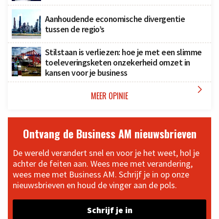
Aanhoudende economische divergentie
tussen de regio’s
Stilstaan is verliezen: hoe je met een slimme
toeleveringsketen onzekerheid omzet in
kansen voor je business

MEER OPINIE
Ontvang de Business AM nieuwsbrieven
De wereld verandert snel en voor je het weet, hol je
achter de feiten aan. Wees mee met verandering,
wees mee met Business AM. Schrijf je in op onze
nieuwsbrieven en houd de vinger aan de pols.
Schrijf je in