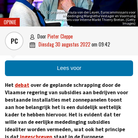
EC-president Ursula von der Leyen, Eurocommissaris voor
Mededinging Margrethe Vestager en Voormalig
Eurocommissaris voor Interne Markt Thierry Breton. (Getty
OPINIE
Images)
door
Pieter Cleppe

PC
dinsdag 30 augustus 2022
om
09:42

Lees voor
Het
debat
over de geplande schrapping door de
Vlaamse regering van subsidies aan bedrijven voor
bestaande installaties met zonnepanelen toont
aan hoe belangrijk het is een duidelijk wettelijk
kader te hebben hiervoor. Het is evident dat ter
wille van de eerlijke mededinging subsidies
idealiter worden vermeden, wat ook het principe
is dat
ingeschreven
staat in de Europese