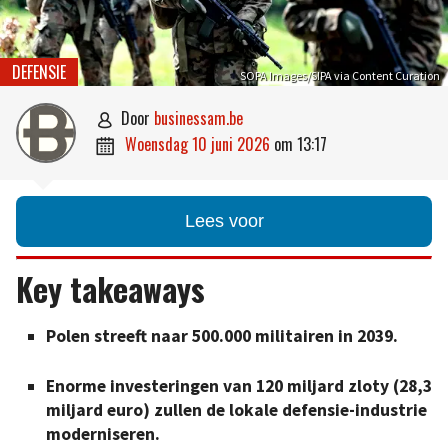
DEFENSIE
SOPA Images/SIPA via Content Curation
door
businessam.be

woensdag 10 juni 2026
om
13:17

Lees voor
Key takeaways
Polen streeft naar 500.000 militairen in 2039.
Enorme investeringen van 120 miljard zloty (28,3
miljard euro) zullen de lokale defensie-industrie
moderniseren.