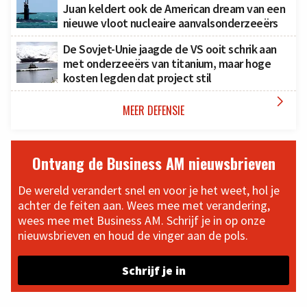
Juan keldert ook de American dream van een
nieuwe vloot nucleaire aanvalsonderzeeërs
De Sovjet-Unie jaagde de VS ooit schrik aan
met onderzeeërs van titanium, maar hoge
kosten legden dat project stil

MEER DEFENSIE
Ontvang de Business AM nieuwsbrieven
De wereld verandert snel en voor je het weet, hol je
achter de feiten aan. Wees mee met verandering,
wees mee met Business AM. Schrijf je in op onze
nieuwsbrieven en houd de vinger aan de pols.
Schrijf je in