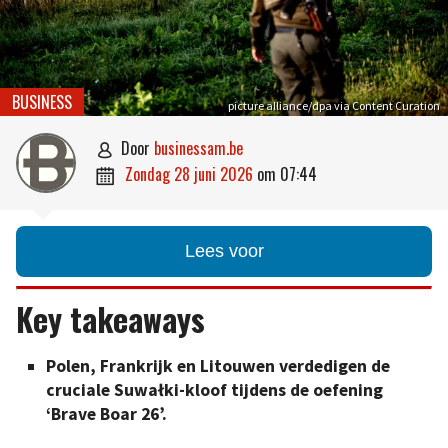
BUSINESS
picture alliance/dpa via Content Curation
door
businessam.be

zondag 28 juni 2026
om
07:44

Lees voor
Key takeaways
Polen, Frankrijk en Litouwen verdedigen de
cruciale Suwałki-kloof tijdens de oefening
‘Brave Boar 26’.