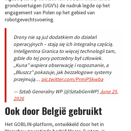
grondvoertuigen (UGV’s) de nadruk legde op het
engagement van Polen op het gebied van
robotgevechtsvoering.
Drony nie są już dodatkiem do działań
operacyjnych – stają się ich integralną częścią.
Inteligentna Granica to więcej technologii tam,
gdzie do tej pory potrzebny był człowiek.
„Kuna” wspiera obserwację i rozpoznanie, a
„Bluszcz” pokazuje, jak bezzałogowe systemy
przejmują…
pic.twitter.com/PrmiP5kwba
— Sztab Generalny WP (@SztabGenWP)
June 25,
2026
Ook door België gebruikt
Het GOBLIN-platform, ontwikkeld door het in