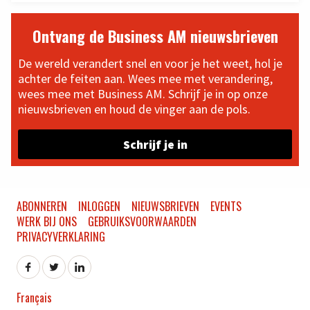
Ontvang de Business AM nieuwsbrieven
De wereld verandert snel en voor je het weet, hol je
achter de feiten aan. Wees mee met verandering,
wees mee met Business AM. Schrijf je in op onze
nieuwsbrieven en houd de vinger aan de pols.
Schrijf je in
ABONNEREN
INLOGGEN
NIEUWSBRIEVEN
EVENTS
WERK BIJ ONS
GEBRUIKSVOORWAARDEN
PRIVACYVERKLARING
Français