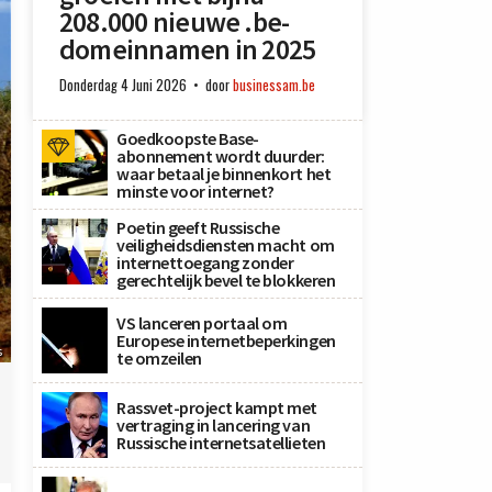
208.000 nieuwe .be-
domeinnamen in 2025
Donderdag 4 Juni 2026
door
businessam.be
Goedkoopste Base-
abonnement wordt duurder:
waar betaal je binnenkort het
minste voor internet?
Poetin geeft Russische
veiligheidsdiensten macht om
internettoegang zonder
gerechtelijk bevel te blokkeren
VS lanceren portaal om
Europese internetbeperkingen
s
te omzeilen
Rassvet-project kampt met
vertraging in lancering van
Russische internetsatellieten