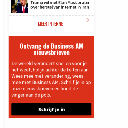
Trump wil met Elon Musk praten
over herstel van internet in Iran

MEER INTERNET
Ontvang de Business AM
nieuwsbrieven
De wereld verandert snel en voor je
het weet, hol je achter de feiten aan.
Wees mee met verandering, wees
mee met Business AM. Schrijf je in op
onze nieuwsbrieven en houd de
vinger aan de pols.
Schrijf je in