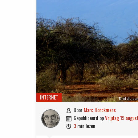
INTERNET
Eind dit jaa
door
Marc Horckmans

gepubliceerd op
vrijdag 19 augu

3
min lezen
