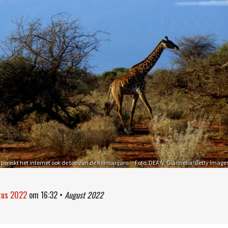
r bereikt het internet ook de top van de Kilimanjaro. – Foto: DEA/V. Giannella/Getty Image
stus 2022
om
16:32
•
August 2022