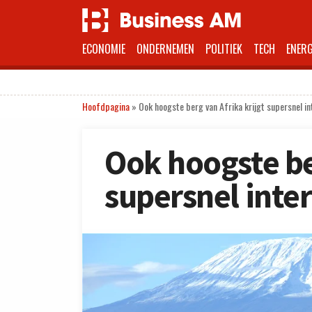
ECONOMIE
ONDERNEMEN
POLITIEK
TECH
ENERG
Hoofdpagina
»
Ook hoogste berg van Afrika krijgt supersnel in
Ook hoogste be
supersnel inte