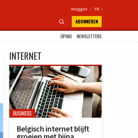
Inloggen
|
FR

ABONNEREN

OPINIE
NEWSLETTERS
INTERNET
BUSINESS
Belgisch internet blijft
groeien met bijna