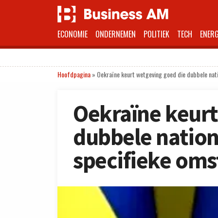
ECONOMIE
ONDERNEMEN
POLITIEK
TECH
ENERG
Hoofdpagina
»
Oekraïne keurt wetgeving goed die dubbele nat
Oekraïne keurt
dubbele nation
specifieke oms