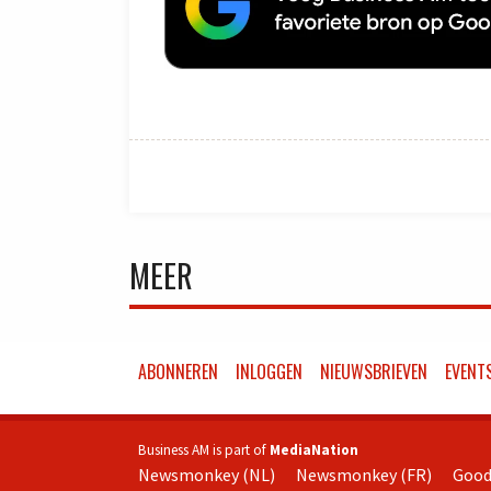
MEER
ABONNEREN
INLOGGEN
NIEUWSBRIEVEN
EVENT
Business AM is part of
MediaNation
Newsmonkey (NL)
Newsmonkey (FR)
Good