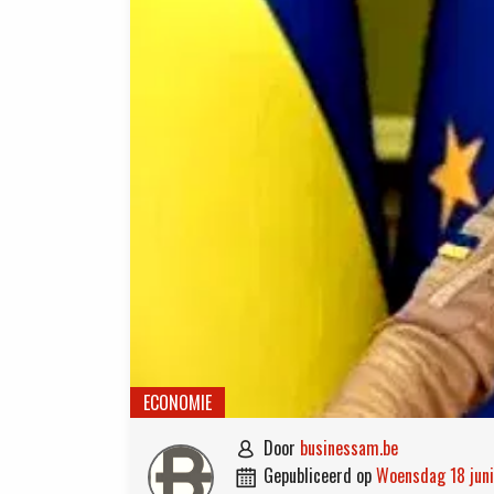
ECONOMIE
door
businessam.be

gepubliceerd op
woensdag 18 jun
