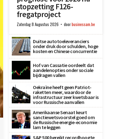
stopzetting F126-
fregatproject
Zaterdag 8 Augustus 2026
door
businessam.be
Duitse autotoeleveranciers
onder druk door schulden, hoge
kosten en Chinese concurrentie
Hof van Cassatie oordeelt dat
aandelenopties onder sociale
bijdragen vallen
Oekraïne heeft geen Patriot-
raketten meer, waardoor de
infrastructuur zeer kwetsbaar is
voor Russische aanvallen
Amerikaanse Senaat keurt
s
sanctiewetsvoorstel goed om
de Russische energie-economie
lam te leggen
S&P 500 bereikt recordhoogte