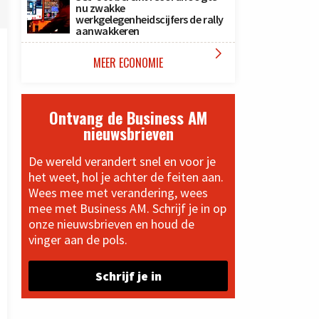
nu zwakke
werkgelegenheidscijfers de rally
aanwakkeren

MEER ECONOMIE
Ontvang de Business AM
nieuwsbrieven
De wereld verandert snel en voor je
het weet, hol je achter de feiten aan.
Wees mee met verandering, wees
mee met Business AM. Schrijf je in op
onze nieuwsbrieven en houd de
vinger aan de pols.
Schrijf je in