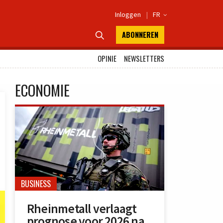
Inloggen
|
FR

ABONNEREN

OPINIE
NEWSLETTERS
ECONOMIE
BUSINESS
Rheinmetall verlaagt
prognose voor 2026 na