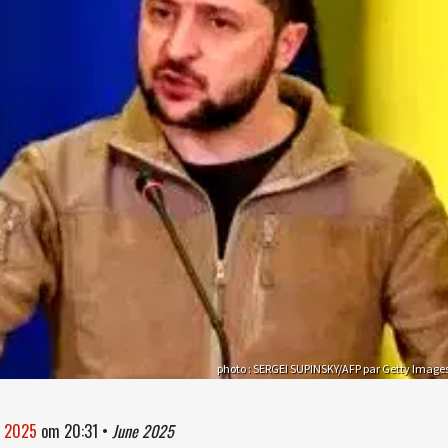
photo : SERGEI SUPINSKY/AFP par Getty Image
i 2025
om
20:31
•
June 2025