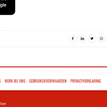
S
WERK BIJ ONS
GEBRUIKSVOORWAARDEN
PRIVACYVERKLARING
bye