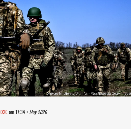
Dmytro Smolienko/Ukrinform/NurPhoto via Getty Image
2026
om
17:34
•
May 2026