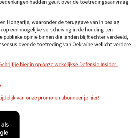
n bedenkingen hadden geuit over de toetredingsaanvraag
 en Hongarije, waaronder de teruggave van in beslag
op een mogelijke verschuiving in de houding ten
 publieke opinie binnen die landen blijft echter verdeeld,
nsensus over de toetreding van Oekraïne wellicht verdere
hrijf je hier in op onze wekelijkse Defensie Insider-
s
 tijdelijk van onze promo en abonneer je hier!