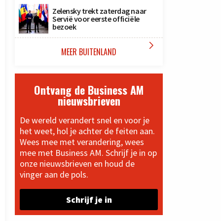
Zelensky trekt zaterdag naar
Servië voor eerste officiële
bezoek

MEER BUITENLAND
Ontvang de Business AM
nieuwsbrieven
De wereld verandert snel en voor je
het weet, hol je achter de feiten aan.
Wees mee met verandering, wees
mee met Business AM. Schrijf je in op
onze nieuwsbrieven en houd de
vinger aan de pols.
Schrijf je in