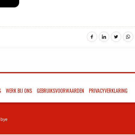
S
WERK BIJ ONS
GEBRUIKSVOORWAARDEN
PRIVACYVERKLARING
bye