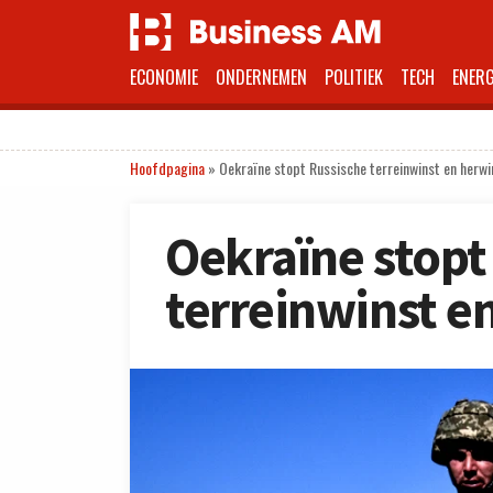
ECONOMIE
ONDERNEMEN
POLITIEK
TECH
ENERG
Hoofdpagina
»
Oekraïne stopt Russische terreinwinst en herwi
Oekraïne stopt
terreinwinst e