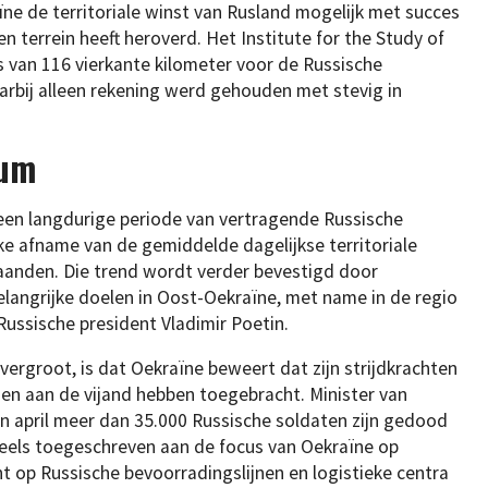
ne de territoriale winst van Rusland mogelijk met succes
ren terrein heeft heroverd. Het Institute for the Study of
 van 116 vierkante kilometer voor de Russische
rbij alleen rekening werd gehouden met stevig in
tum
een langdurige periode van vertragende Russische
ke afname van de gemiddelde dagelijkse territoriale
aanden. Die trend wordt verder bevestigd door
angrijke doelen in Oost-Oekraïne, met name in de regio
e Russische president Vladimir Poetin.
ergroot, is dat Oekraïne beweert dat zijn strijdkrachten
ezen aan de vijand hebben toegebracht. Minister van
n april meer dan 35.000 Russische soldaten zijn gedood
eels toegeschreven aan de focus van Oekraïne op
t op Russische bevoorradingslijnen en logistieke centra