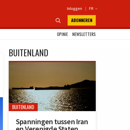
Inloggen
|
FR

ABONNEREN

OPINIE
NEWSLETTERS
BUITENLAND
BUITENLAND
Spanningen tussen Iran
en Verenigde Staten