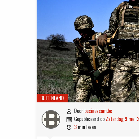
BUITENLAND
door
businessam.be

gepubliceerd op
zaterdag 9 mei 

3
min lezen
