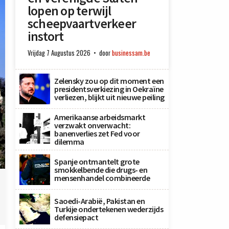
lopen op terwijl
scheepvaartverkeer
instort
Vrijdag 7 Augustus 2026
door
businessam.be
Zelensky zou op dit moment een
presidentsverkiezing in Oekraïne
verliezen, blijkt uit nieuwe peiling
Amerikaanse arbeidsmarkt
verzwakt onverwacht:
banenverlies zet Fed voor
dilemma
Spanje ontmantelt grote
s
smokkelbende die drugs- en
mensenhandel combineerde
Saoedi-Arabië, Pakistan en
Turkije ondertekenen wederzijds
defensiepact