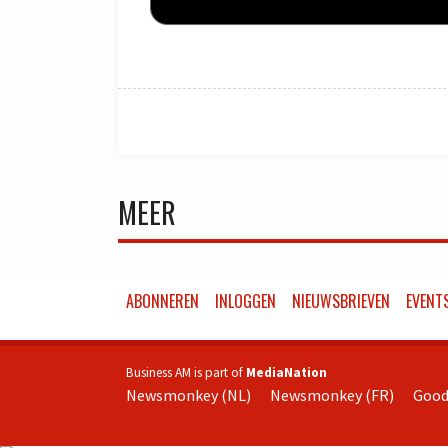
MEER
ABONNEREN
INLOGGEN
NIEUWSBRIEVEN
EVENT
Business AM is part of
MediaNation
Newsmonkey (NL)
Newsmonkey (FR)
Good