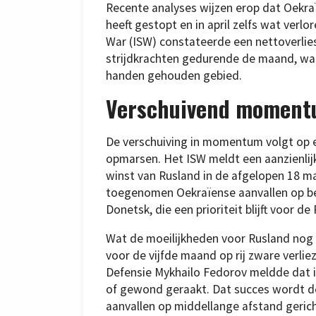
Recente analyses wijzen erop dat Oekraï
heeft gestopt en in april zelfs wat verlo
War (ISW) constateerde een nettoverlies
strijdkrachten gedurende de maand, waa
handen gehouden gebied.
Verschuivend momen
De verschuiving in momentum volgt op 
opmarsen. Het ISW meldt een aanzienlij
winst van Rusland in de afgelopen 18 m
toegenomen Oekraïense aanvallen op bel
Donetsk, die een prioriteit blijft voor d
Wat de moeilijkheden voor Rusland nog v
voor de vijfde maand op rij zware verli
Defensie Mykhailo Fedorov meldde dat i
of gewond geraakt. Dat succes wordt d
aanvallen op middellange afstand gerich