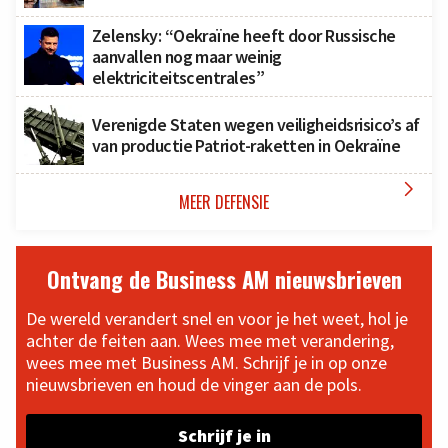
Zelensky: “Oekraïne heeft door Russische
aanvallen nog maar weinig
elektriciteitscentrales”
Verenigde Staten wegen veiligheidsrisico’s af
van productie Patriot-raketten in Oekraïne

MEER DEFENSIE
Ontvang de Business AM nieuwsbrieven
De wereld verandert snel en voor je het weet, hol je
achter de feiten aan. Wees mee met verandering,
wees mee met Business AM. Schrijf je in op onze
nieuwsbrieven en houd de vinger aan de pols.
Schrijf je in