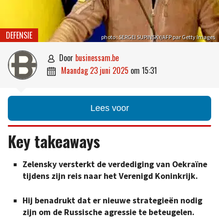
DEFENSIE
photo : SERGEI SUPINSKY/AFP par Getty Images
door
businessam.be

maandag 23 juni 2025
om
15:31

Lees voor
Key takeaways
Zelensky versterkt de verdediging van Oekraïne
tijdens zijn reis naar het Verenigd Koninkrijk.
Hij benadrukt dat er nieuwe strategieën nodig
zijn om de Russische agressie te beteugelen.