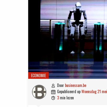
ECONOMIE
door
businessam.be

gepubliceerd op
woensdag 21 me

3
min lezen
