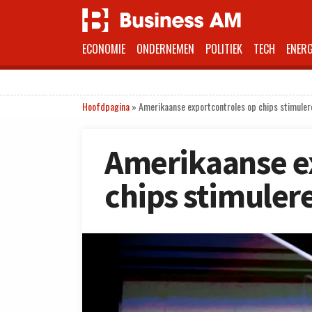
ECONOMIE
ONDERNEMEN
POLITIEK
TECH
ENERG
Hoofdpagina
»
Amerikaanse exportcontroles op chips stimuler
Amerikaanse e
chips stimuler