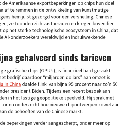
at de Amerikaanse exportbeperkingen op chips hun doel
hina af te remmen in de ontwikkeling van kunstmatige
lgens hem juist gezorgd voor een versnelling. Chinese
igen; ze toonden zich vastberaden en kregen bovendien
t op het sterke technologische ecosysteem in China, dat
alle AI-onderzoekers wereldwijd en indrukwekkende
ijna gehalveerd sinds tarieven
ge grafische chips (GPU’s), is financieel hard geraakt
et bedrijf daardoor “miljarden dollars” aan omzet is
ia in China
daalde flink: van bijna 95 procent naar zo’n 50
onder president Biden. Tijdens een recent bezoek aan
en in het lastige geopolitieke speelveld. Hij sprak met
sector en onderzocht hoe nieuwe chipontwerpen zowel aan
aan de behoeften van de Chinese markt.
 de beperkingen verder aangescherpt, onder meer op