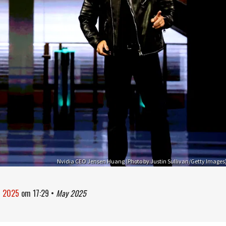
Nvidia CEO Jensen Huang (Photo by Justin Sullivan/Getty Images
i 2025
om
17:29
•
May 2025