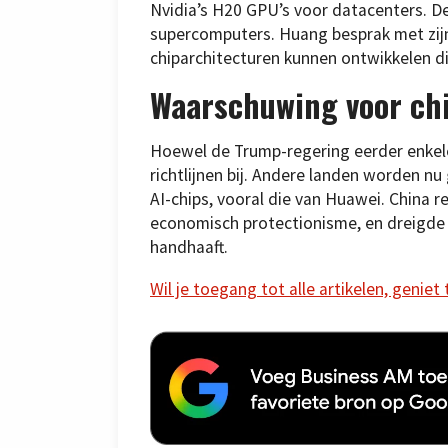
Nvidia’s H20 GPU’s voor datacenters. De
supercomputers. Huang besprak met zijn
chiparchitecturen kunnen ontwikkelen di
Waarschuwing voor chi
Hoewel de Trump-regering eerder enkel
richtlijnen bij. Andere landen worden 
AI-chips, vooral die van Huawei. China r
economisch protectionisme, en dreigde 
handhaaft.
Wil je toegang tot alle artikelen, geniet