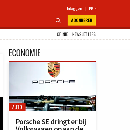
Inloggen
|
FR

ABONNEREN

OPINIE
NEWSLETTERS
ECONOMIE
AUTO
Porsche SE dringt er bij
Volkswagen op aan de