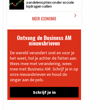
aandelenopties onder sociale
bijdragen vallen

MEER ECONOMIE
Ontvang de Business AM
nieuwsbrieven
De wereld verandert snel en voor je
het weet, hol je achter de feiten aan.
Wees mee met verandering, wees
mee met Business AM. Schrijf je in op
onze nieuwsbrieven en houd de
vinger aan de pols.
Schrijf je in