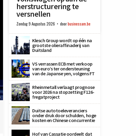
herstructurering te
versnellen
Zondag 9 Augustus 2026
door
businessam.be
Klesch Group wordt op één na
grootste olieraffinaderij van
Duitsland
VS verrassen ECB met verkoop
van euro’s ter ondersteuning
van de Japanse yen, volgens FT
Rheinmetall verlaagt prognose
voor 2026 na stopzetting F126-
fregatproject
)
Duitse autotoeleveranciers
onder druk door schulden, hoge
kosten en Chinese concurrentie
Hof van Cassatie oordeelt dat