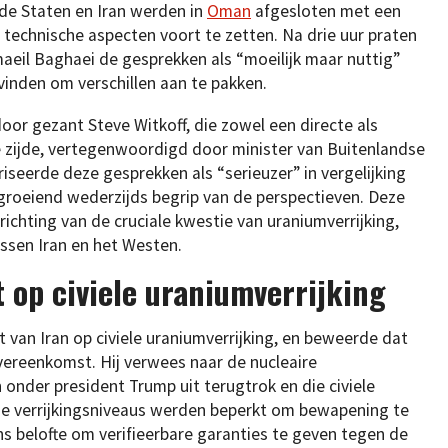
de Staten en Iran werden in
Oman
afgesloten met een
echnische aspecten voort te zetten. Na drie uur praten
eil Baghaei de gesprekken als “moeilijk maar nuttig”
inden om verschillen aan te pakken.
or gezant Steve Witkoff, die zowel een directe als
e zijde, vertegenwoordigd door minister van Buitenlandse
iseerde deze gesprekken als “serieuzer” in vergelijking
roeiend wederzijds begrip van de perspectieven. Deze
ichting van de cruciale kwestie van uraniumverrijking,
ssen Iran en het Westen.
t op civiele uraniumverrijking
 van Iran op civiele uraniumverrijking, en beweerde dat
vereenkomst. Hij verwees naar de nucleaire
onder president Trump uit terugtrok en die civiele
l de verrijkingsniveaus werden beperkt om bewapening te
s belofte om verifieerbare garanties te geven tegen de