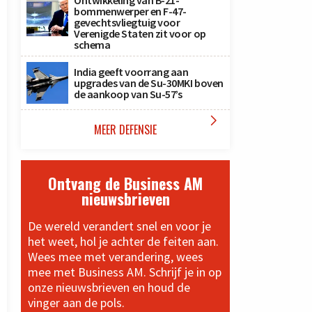
Ontwikkeling van B-21-
bommenwerper en F-47-
gevechtsvliegtuig voor
Verenigde Staten zit voor op
schema
India geeft voorrang aan
upgrades van de Su-30MKI boven
de aankoop van Su-57’s

MEER DEFENSIE
Ontvang de Business AM
nieuwsbrieven
De wereld verandert snel en voor je
het weet, hol je achter de feiten aan.
Wees mee met verandering, wees
mee met Business AM. Schrijf je in op
onze nieuwsbrieven en houd de
vinger aan de pols.