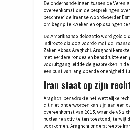
De onderhandelingen tussen de Verenig
overeenkomst om de besprekingen over t
beschreef de Iraanse woordvoerder Esma
om begrip te kweken en oplossingen te v
De Amerikaanse delegatie werd geleid do
indirecte dialoog voerde met de Iraans
Zaken Abbas Araghchi. Araghchi karakter
met eerdere rondes en benadrukte een g
vooruitgang leidde de gesprekken in de r
een punt van langlopende onenigheid tu
Iran staat op zijn rech
Araghchi benadrukte het wettelijke recht
dit niet onderworpen kan zijn aan een o
overeenkomst van 2015, waar de VS zich 
nucleaire activiteiten toestond, terwij
voorkomen. Araghchi onderstreepte Iran