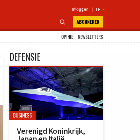
Inloggen
|
FR

ABONNEREN

OPINIE
NEWSLETTERS
DEFENSIE
BUSINESS
Verenigd Koninkrijk,
Japan en Italië