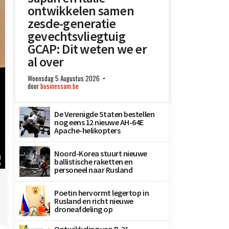
ontwikkelen samen
zesde-generatie
gevechtsvliegtuig
GCAP: Dit weten we er
al over
Woensdag 5 Augustus 2026
door
businessam.be
De Verenigde Staten bestellen
nog eens 12 nieuwe AH-64E
Apache-helikopters
Noord-Korea stuurt nieuwe
N
ballistische raketten en
)
personeel naar Rusland
Poetin hervormt legertop in
Rusland en richt nieuwe
droneafdeling op