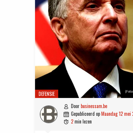
(Foto
DEFENSIE
door
businessam.be

gepubliceerd op
maandag 12 mei

2
min lezen
