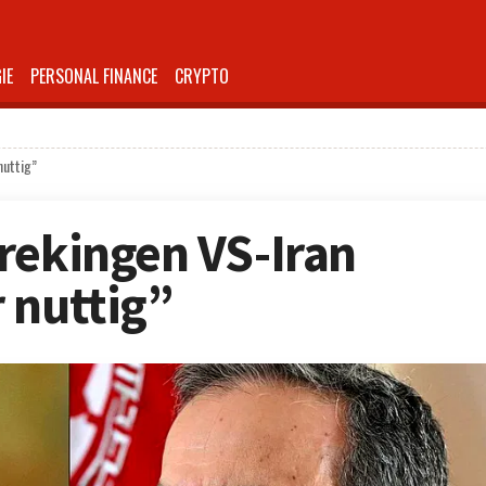
IE
PERSONAL FINANCE
CRYPTO
nuttig”
rekingen VS-Iran
 nuttig”