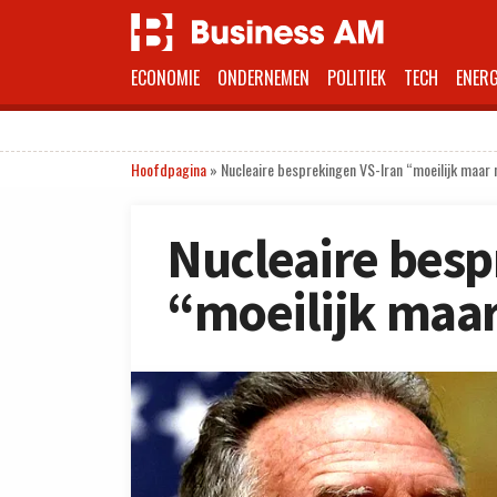
ECONOMIE
ONDERNEMEN
POLITIEK
TECH
ENERG
Hoofdpagina
»
Nucleaire besprekingen VS-Iran “moeilijk maar 
Nucleaire besp
“moeilijk maar