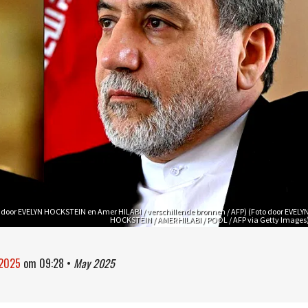
 door EVELYN HOCKSTEIN en Amer HILABI / verschillende bronnen / AFP) (Foto door EVELY
HOCKSTEIN / AMER HILABI / POOL / AFP via Getty Images
 2025
om
09:28
•
May 2025