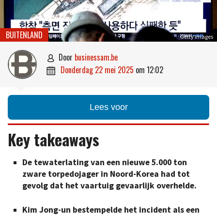
BUITENLAND
Getty Images
door
businessam.be

donderdag 22 mei 2025
om
12:02

Lees voor
Key takeaways
De tewaterlating van een nieuwe 5.000 ton
zware torpedojager in Noord-Korea had tot
gevolg dat het vaartuig gevaarlijk overhelde.
Kim Jong-un bestempelde het incident als een