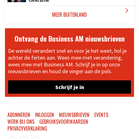

MEER BUITENLAND
Ontvang de Business AM nieuwsbrieven
De wereld verandert snel en voor je het weet, hol je
achter de feiten aan. Wees mee met verandering,
wees mee met Business AM. Schrijf je in op onze
nieuwsbrieven en houd de vinger aan de pols.
Schrijf je in
ABONNEREN
INLOGGEN
NIEUWSBRIEVEN
EVENTS
WERK BIJ ONS
GEBRUIKSVOORWAARDEN
PRIVACYVERKLARING