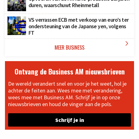
duren, waarschuwt Rheinmetall
VS verrassen ECB met verkoop van euro’s ter
ondersteuning van de Japanse yen, volgens
FT

MEER BUSINESS
Ontvang de Business AM nieuwsbrieven
De wereld verandert snel en voor je het weet, hol je
achter de feiten aan. Wees mee met verandering,
wees mee met Business AM. Schrijf je in op onze
nieuwsbrieven en houd de vinger aan de pols.
Schrijf je in