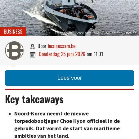
BUSINESS
Choe Hyon – Bron: Xinhua/ABACA/Content Curation
door
businessam.be

donderdag 25 juni 2026
om
11:01

Lees voor
Key takeaways
Noord-Korea neemt de nieuwe
torpedobootjager Choe Hyon officieel in de
gebruik. Dat vormt de start van maritieme
ambities van het land.