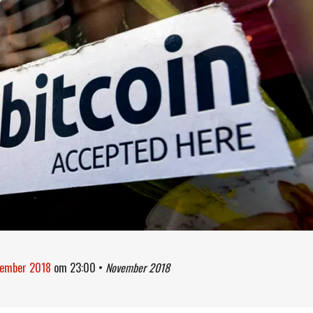
vember 2018
om
23:00
•
November 2018