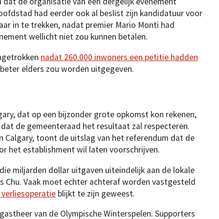
dat de organisatie van een dergelijk evenement
oofdstad had eerder ook al beslist zijn kandidatuur voor
ar in te trekken, nadat premier Mario Monti had
nement wellicht niet zou kunnen betalen.
ingetrokken
nadat 260.000 inwoners een petitie hadden
 beter elders zou worden uitgegeven.
ary, dat op een bijzonder grote opkomst kon rekenen,
dat de gemeenteraad het resultaat zal respecteren.
 Calgary, toont de uitslag van het referendum dat de
or het establishment wil laten voorschrijven.
e miljarden dollar uitgaven uiteindelijk aan de lokale
us Chu. Vaak moet echter achteraf worden vastgesteld
verliesoperatie
blijkt te zijn geweest.
s gastheer van de Olympische Winterspelen. Supporters