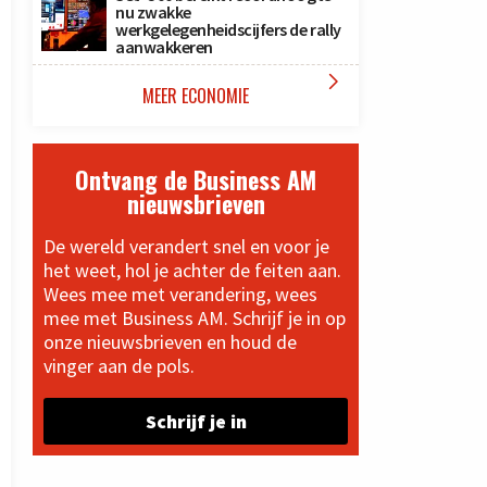
nu zwakke
werkgelegenheidscijfers de rally
aanwakkeren

MEER ECONOMIE
Ontvang de Business AM
nieuwsbrieven
De wereld verandert snel en voor je
het weet, hol je achter de feiten aan.
Wees mee met verandering, wees
mee met Business AM. Schrijf je in op
onze nieuwsbrieven en houd de
vinger aan de pols.
Schrijf je in