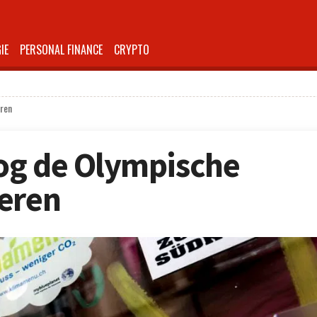
IE
PERSONAL FINANCE
CRYPTO
eren
og de Olympische
eren