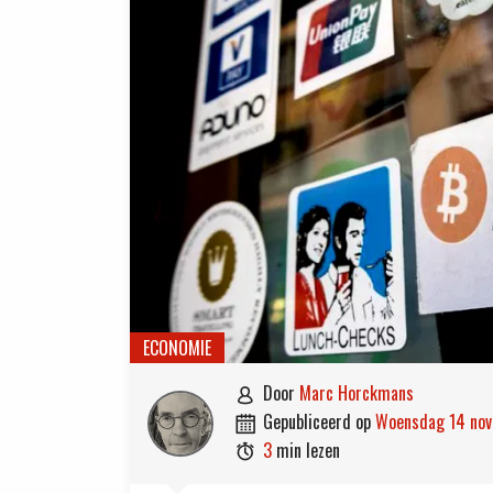
ECONOMIE
door
Marc Horckmans

gepubliceerd op
woensdag 14 no

3
min lezen
