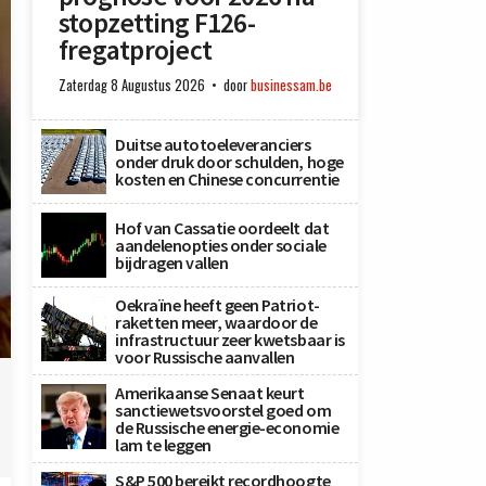
stopzetting F126-
fregatproject
Zaterdag 8 Augustus 2026
door
businessam.be
Duitse autotoeleveranciers
onder druk door schulden, hoge
kosten en Chinese concurrentie
Hof van Cassatie oordeelt dat
aandelenopties onder sociale
bijdragen vallen
Oekraïne heeft geen Patriot-
raketten meer, waardoor de
infrastructuur zeer kwetsbaar is
voor Russische aanvallen
Amerikaanse Senaat keurt
sanctiewetsvoorstel goed om
de Russische energie-economie
lam te leggen
S&P 500 bereikt recordhoogte