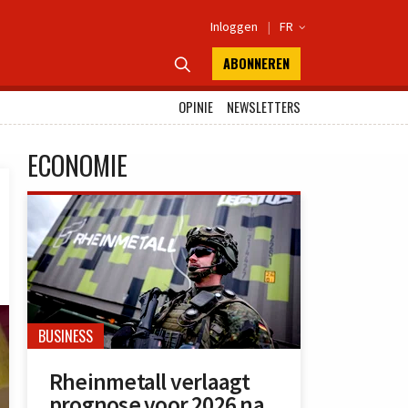
Inloggen
|
FR

ABONNEREN

OPINIE
NEWSLETTERS
ECONOMIE
BUSINESS
Rheinmetall verlaagt
prognose voor 2026 na