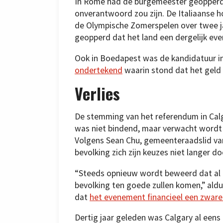
In Rome had de burgemeester geopperd 
onverantwoord zou zijn. De Italiaanse h
de Olympische Zomerspelen over twee ja
geopperd dat het land een dergelijk eve
Ook in Boedapest was de kandidatuur 
ondertekend
waarin stond dat het geld
Verlies
De stemming van het referendum in Calg
was niet bindend, maar verwacht wordt 
Volgens Sean Chu, gemeenteraadslid van
bevolking zich zijn keuzes niet langer do
“Steeds opnieuw wordt beweerd dat al di
bevolking ten goede zullen komen,” ald
dat
het evenement financieel een zware 
Dertig jaar geleden was Calgary al een