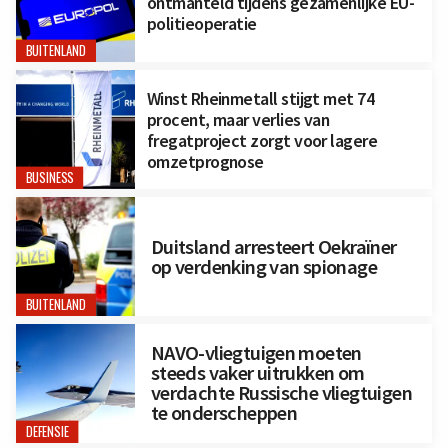
ontmanteld tijdens gezamenlijke EU-
politieoperatie
BUITENLAND
Winst Rheinmetall stijgt met 74
procent, maar verlies van
fregatproject zorgt voor lagere
omzetprognose
BUSINESS
Duitsland arresteert Oekraïner
op verdenking van spionage
BUITENLAND
NAVO-vliegtuigen moeten
steeds vaker uitrukken om
verdachte Russische vliegtuigen
te onderscheppen
DEFENSIE