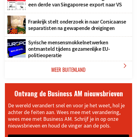
een derde van Singaporese export naar VS
Frankrijk stelt onderzoek in naar Corsicaanse
separatisten na gewapende dreigingen
Syrische mensensmokkelnetwerken
ontmanteld tijdens gezamenlijke EU-
politieoperatie

MEER BUITENLAND
Ontvang de Business AM nieuwsbrieven
De wereld verandert snel en voor je het weet, hol je
achter de feiten aan. Wees mee met verandering,
wees mee met Business AM. Schrijf je in op onze
nieuwsbrieven en houd de vinger aan de pols.