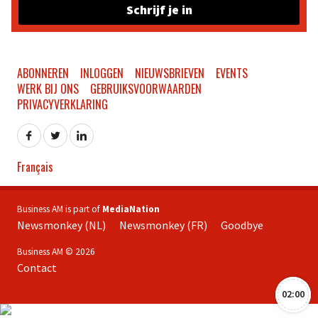
Schrijf je in
ABONNEREN
INLOGGEN
NIEUWSBRIEVEN
EVENTS
WERK BIJ ONS
GEBRUIKSVOORWAARDEN
PRIVACYVERKLARING
Français
Business AM is part of
MediaNation
Newsmonkey (NL)
Newsmonkey (FR)
Goodbye
Business AM © 2026
Contact
02:00