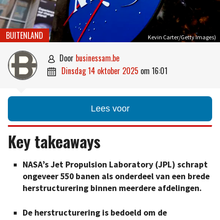
BUITENLAND
Kevin Carter/Getty Images)
door
businessam.be

dinsdag 14 oktober 2025
om
16:01

Lees voor
Key takeaways
NASA’s Jet Propulsion Laboratory (JPL) schrapt
ongeveer 550 banen als onderdeel van een brede
herstructurering binnen meerdere afdelingen.
De herstructurering is bedoeld om de