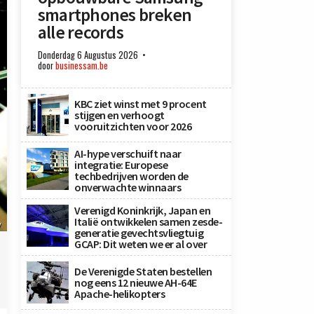
smartphones breken
alle records
Donderdag 6 Augustus 2026
door
businessam.be
KBC ziet winst met 9 procent
stijgen en verhoogt
vooruitzichten voor 2026
AI-hype verschuift naar
integratie: Europese
techbedrijven worden de
onverwachte winnaars
Verenigd Koninkrijk, Japan en
Italië ontwikkelen samen zesde-
y
generatie gevechtsvliegtuig
GCAP: Dit weten we er al over
De Verenigde Staten bestellen
nog eens 12 nieuwe AH-64E
Apache-helikopters