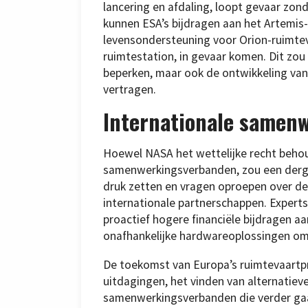
lancering en afdaling, loopt gevaar zon
kunnen ESA’s bijdragen aan het Artem
levensondersteuning voor Orion-ruimtev
ruimtestation, in gevaar komen. Dit zo
beperken, maar ook de ontwikkeling va
vertragen.
Internationale samen
Hoewel NASA het wettelijke recht behou
samenwerkingsverbanden, zou een derge
druk zetten en vragen oproepen over d
internationale partnerschappen. Expert
proactief hogere financiële bijdragen aa
onafhankelijke hardwareoplossingen om 
De toekomst van Europa’s ruimtevaart
uitdagingen, het vinden van alternatie
samenwerkingsverbanden die verder gaa