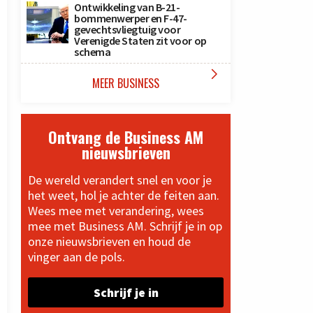
Ontwikkeling van B-21-
bommenwerper en F-47-
gevechtsvliegtuig voor
Verenigde Staten zit voor op
schema

MEER BUSINESS
Ontvang de Business AM
nieuwsbrieven
De wereld verandert snel en voor je
het weet, hol je achter de feiten aan.
Wees mee met verandering, wees
mee met Business AM. Schrijf je in op
onze nieuwsbrieven en houd de
vinger aan de pols.
Schrijf je in