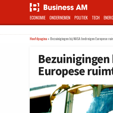
ECONOMIE
ONDERNEMEN
POLITIEK
TECH
ENERG
Hoofdpagina
»
Bezuinigingen bij NASA bedreigen Europese ru
Bezuinigingen 
Europese ruim