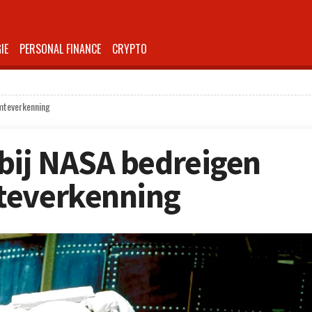
IE
PERSONAL FINANCE
CRYPTO
imteverkenning
bij NASA bedreigen
teverkenning