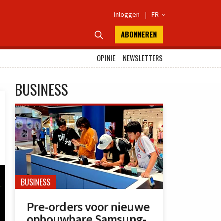
Inloggen
|
FR

ABONNEREN

OPINIE
NEWSLETTERS
BUSINESS
BUSINESS
Pre-orders voor nieuwe
opbouwbare Samsung-