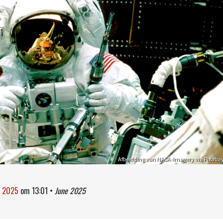
Afbeelding van NASA-Imagery via Pixaba
i 2025
om
13:01
•
June 2025