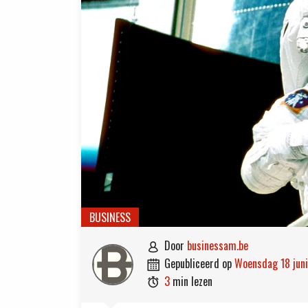
BUSINESS
door
businessam.be

gepubliceerd op
woensdag 18 jun

3
min lezen
