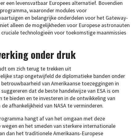
der een levensvatbaar Europees alternatief. Bovendien
is-programma, waaronder modules voor
aartuigen en belangrijke onderdelen voor het Gateway-
u niet alleen de mogelijkheden voor Europese astronauten
n cruciale technologieën voor toekomstige maanmissies
werking onder druk
dt om zich terug te trekken uit
lijke stap ongetwijfeld de diplomatieke banden onder
e betrouwbaarheid van Amerikaanse toezeggingen in
s suggereren dat de beste handelwijze van ESA is om
n te bieden en te investeren in de ontwikkeling van
de afhankelijkheid van NASA te verminderen.
programma hangt af van het omgaan met deze
ve wegen en het smeden van sterkere internationale
n dan het traditionele Amerikaans-Europese