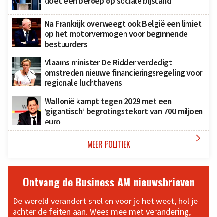
doet een beroep op sociale bijstand
Na Frankrijk overweegt ook België een limiet
op het motorvermogen voor beginnende
bestuurders
Vlaams minister De Ridder verdedigt
omstreden nieuwe financieringsregeling voor
regionale luchthavens
Wallonië kampt tegen 2029 met een
‘gigantisch’ begrotingstekort van 700 miljoen
euro

MEER POLITIEK
Ontvang de Business AM nieuwsbrieven
De wereld verandert snel en voor je het weet, hol je
achter de feiten aan. Wees mee met verandering,