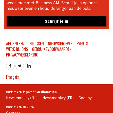
wees mee met Business AM. Schrijf je in op onze
nieuwsbrieven en houd de vinger aan de pols.
Schrijf je in
ABONNEREN
INLOGGEN
NIEUWSBRIEVEN
EVENTS
WERK BIJ ONS
GEBRUIKSVOORWAARDEN
PRIVACYVERKLARING
Français
Business AM is part of
MediaNation
Newsmonkey (NL)
Newsmonkey (FR)
Goodbye
Business AM © 2026
Contact