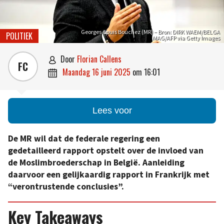
Georges-Louis Bouchez (MR) – Bron: DIRK WAEM/BELGA
POLITIEK
MAG/AFP via Getty Images
door
Florian Callens

FC
maandag 16 juni 2025
om
16:01

Lees voor
De MR wil dat de federale regering een
gedetailleerd rapport opstelt over de invloed van
de Moslimbroederschap in België. Aanleiding
daarvoor een gelijkaardig rapport in Frankrijk met
“verontrustende conclusies”.
Key Takeaways