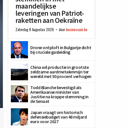
maandelijkse
leveringen van Patriot-
raketten aan Oekraïne
Zaterdag 8 Augustus 2026
door
businessam.be
Drone ontploft in Bulgarije dicht
bij cruciale gasleiding
China wil productie in grootste
zeldzame aardmetalenmijn ter
wereld met 50 procent verhogen
Todd Blanche bevestigd als
Amerikaanse minister van
Justitie na krappe stemming in
de Senaat
)
Japan vraagt om historisch
defensiebudget van 48 miljard
euro voor 2027