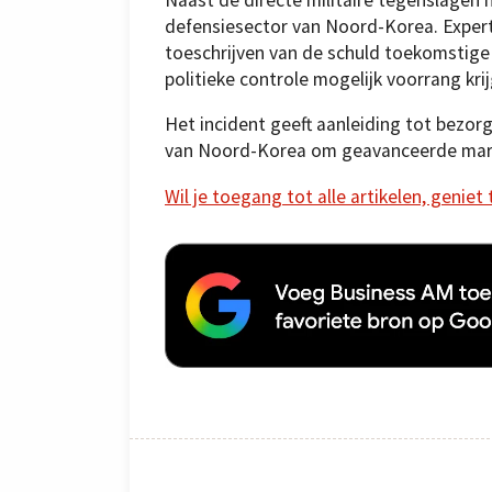
defensiesector van Noord-Korea. Exper
toeschrijven van de schuld toekomstig
politieke controle mogelijk voorrang kri
Het incident geeft aanleiding tot bezo
van Noord-Korea om geavanceerde marin
Wil je toegang tot alle artikelen, geniet