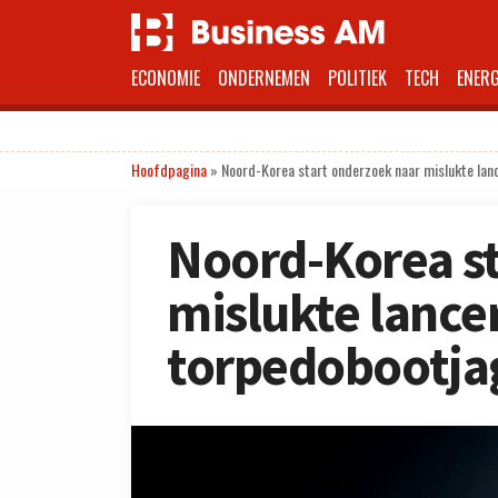
ECONOMIE
ONDERNEMEN
POLITIEK
TECH
ENERG
Hoofdpagina
»
Noord-Korea start onderzoek naar mislukte lan
Noord-Korea st
mislukte lance
torpedobootja