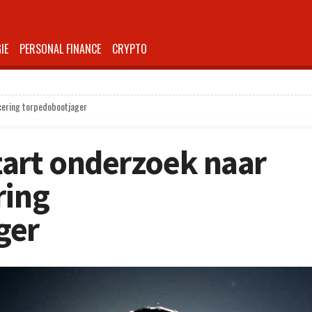
IE
PERSONAL FINANCE
CRYPTO
cering torpedobootjager
art onderzoek naar
ring
ger