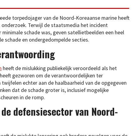
tweede torpedojager van de Noord-Koreaanse marine heeft
l onderzoek. Terwijl de staatsmedia het incident
r minimale schade was, geven satellietbeelden een heel
ele schade en ondergedompelde secties.
erantwoording
n
heeft de mislukking publiekelijk veroordeeld als het
n heeft gezworen om de verantwoordelijken ter
 twijfelen echter aan de haalbaarheid van de opgegeven
nken dat de schade groter is, inclusief mogelijke
cheuren in de romp.
 de defensiesector van Noord-
heeft de mislukte lancering ook bredere gevolgen voor de