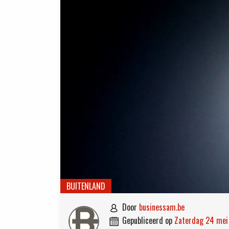
BUITENLAND
door
businessam.be

gepubliceerd op
zaterdag 24 me
