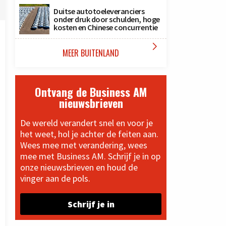
Duitse autotoeleveranciers
onder druk door schulden, hoge
kosten en Chinese concurrentie

MEER BUITENLAND
Ontvang de Business AM
nieuwsbrieven
De wereld verandert snel en voor je
het weet, hol je achter de feiten aan.
Wees mee met verandering, wees
mee met Business AM. Schrijf je in op
onze nieuwsbrieven en houd de
vinger aan de pols.
Schrijf je in