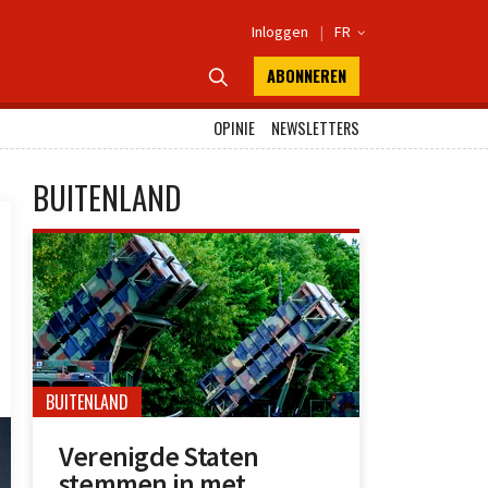
Inloggen
|
FR

ABONNEREN

OPINIE
NEWSLETTERS
BUITENLAND
BUITENLAND
Verenigde Staten
stemmen in met