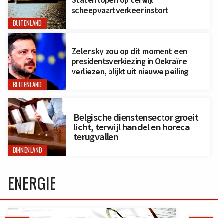
scheepvaartverkeer instort
BUITENLAND
Zelensky zou op dit moment een
presidentsverkiezing in Oekraïne
verliezen, blijkt uit nieuwe peiling
BUITENLAND
Belgische dienstensector groeit
licht, terwijl handel en horeca
terugvallen
BINNENLAND
ENERGIE