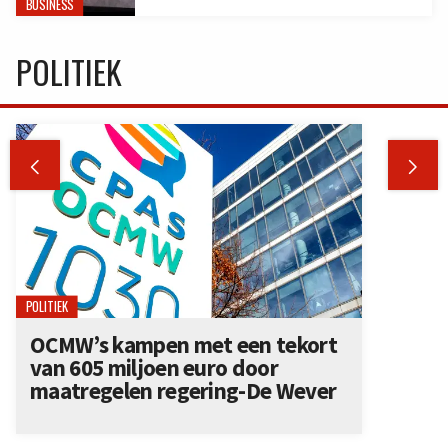
BUSINESS
POLITIEK


POLITIEK
OCMW’s kampen met een tekort
van 605 miljoen euro door
maatregelen regering-De Wever