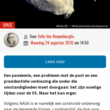
SPACE
NASA/JPL — NASA planetary photojournal
door
Sofie Van Waeyenberghe

maandag 24 augustus 2020
om
14:50

Lees voor
Een pandemie, een probleem met de post en een
presidentiële verkiezing die onder die
omstandigheden moet doorgaan: het zijn woelige
tijden voor de VS. Maar het kan erger.
Volgens NASA is er namelijk een asteroïde onderweg
naar de Verenigde Staten. Landingstijd: de dag voor