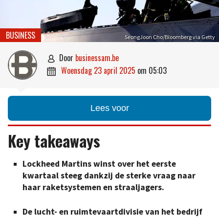
BUSINESS
SeongJoon Cho/Bloomberg via Getty
door
businessam.be

woensdag 23 april 2025
om
05:03

Lees voor
Key takeaways
Lockheed Martins winst over het eerste
kwartaal steeg dankzij de sterke vraag naar
haar raketsystemen en straaljagers.
De lucht- en ruimtevaartdivisie van het bedrijf