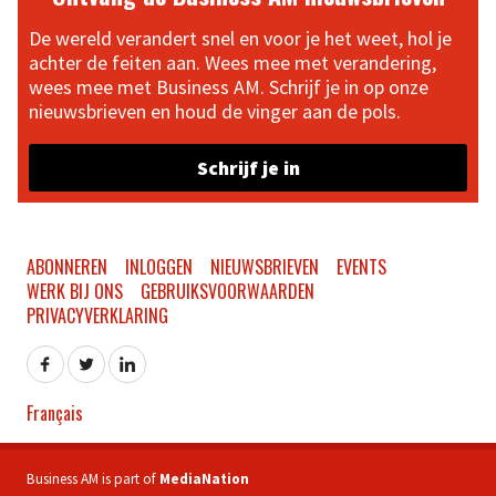
De wereld verandert snel en voor je het weet, hol je
achter de feiten aan. Wees mee met verandering,
wees mee met Business AM. Schrijf je in op onze
nieuwsbrieven en houd de vinger aan de pols.
Schrijf je in
ABONNEREN
INLOGGEN
NIEUWSBRIEVEN
EVENTS
WERK BIJ ONS
GEBRUIKSVOORWAARDEN
PRIVACYVERKLARING
Français
Business AM is part of
MediaNation