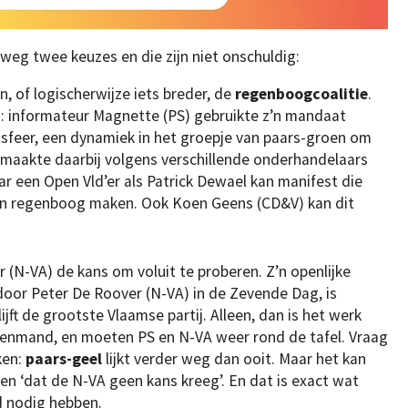
weg twee keuzes en die zijn niet onschuldig:
 of logischerwijze iets breder, de
regenboogcoalitie
.
n: informateur Magnette (PS) gebruikte z’n mandaat
 sfeer, een dynamiek in het groepje van paars-groen om
 maakte daarbij volgens verschillende onderhandelaars
ar een Open Vld’er als Patrick Dewael kan manifest die
een regenboog maken. Ook Koen Geens (CD&V) kan dit
 (N-VA) de kans om voluit te proberen. Z’n openlijke
 door Peter De Roover (N-VA) in de Zevende Dag, is
jft de grootste Vlaamse partij. Alleen, dan is het werk
llenmand, en moeten PS en N-VA weer rond de tafel. Vraag
ken:
paars-geel
lijkt verder weg dan ooit. Maar het kan
 ‘dat de N-VA geen kans kreeg’. En dat is exact wat
d nodig hebben.