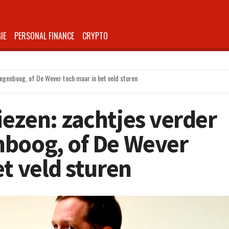
IE
PERSONAL FINANCE
CRYPTO
egenboog, of De Wever toch maar in het veld sturen
ezen: zachtjes verder
nboog, of De Wever
t veld sturen