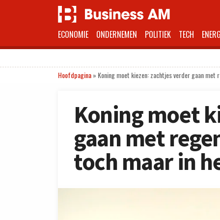
ECONOMIE
ONDERNEMEN
POLITIEK
TECH
ENERG
Hoofdpagina
»
Koning moet kiezen: zachtjes verder gaan met r
Koning moet ki
gaan met rege
toch maar in he