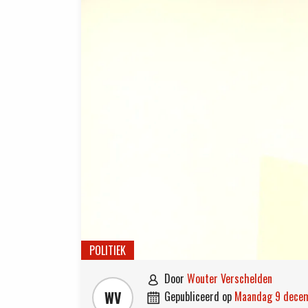
POLITIEK
door
Wouter Verschelden

WV
gepubliceerd op
maandag 9 dece
