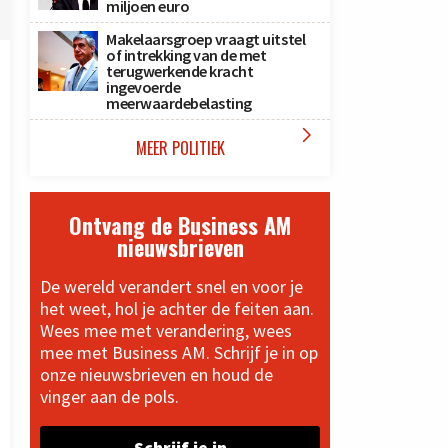
miljoen euro
Makelaarsgroep vraagt uitstel
of intrekking van de met
terugwerkende kracht
ingevoerde
meerwaardebelasting

MEER POLITIEK
Ontvang de Business AM
nieuwsbrieven
De wereld verandert snel en voor je
het weet, hol je achter de feiten aan.
Wees mee met verandering, wees
mee met Business AM. Schrijf je in op
onze nieuwsbrieven en houd de
vinger aan de pols.
Schrijf je in