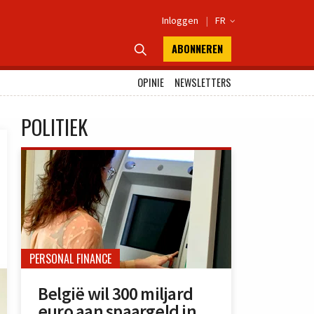
Inloggen
|
FR

ABONNEREN

OPINIE
NEWSLETTERS
POLITIEK
PERSONAL FINANCE
België wil 300 miljard
euro aan spaargeld in