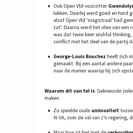
Ook Open Vld-voorzitter
Gwendoly
lukken. Daarbij werd goed en hard 
alsof Open Vld ‘magistraal’ had gem
zat’. Daarna werd het idee van een r
was dat twee keer wishful thinking,
conflict met het deel van de partij d
George-Louis Bouchez
heeft zich m
gemaakt. Bij een aantal andere pa
naar de manier waarop hij zich opste
Waarom dit van tel is
: Gekneusde ziele
maken.
Zo speelde oude
animositeit
tusse
N-VA, over de val van z’n regering,
Maar hoe zit het met de
verhoudin