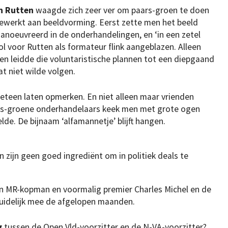
n Rutten
waagde zich zeer ver om paars-groen te doen
gewerkt aan beeldvorming. Eerst zette men het beeld
anoeuvreerd in de onderhandelingen, en ‘in een zetel
ol voor Rutten als formateur flink aangeblazen. Alleen
 en leidde die voluntaristische plannen tot een diepgaand
at niet wilde volgen.
eteen laten opmerken. En niet alleen maar vrienden
ars-groene onderhandelaars keek men met grote ogen
lde. De bijnaam ‘alfamannetje’ blijft hangen.
n zijn geen goed ingrediënt om in politiek deals te
n MR-kopman en voormalig premier Charles Michel en de
 duidelijk mee de afgelopen maanden.
g
tussen de Open Vld-voorzitter en de N-VA-voorzitter?