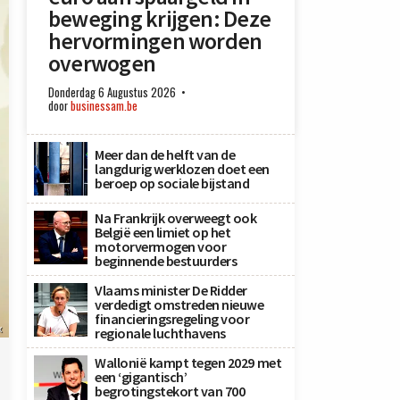
beweging krijgen: Deze
hervormingen worden
overwogen
Donderdag 6 Augustus 2026
door
businessam.be
Meer dan de helft van de
langdurig werklozen doet een
beroep op sociale bijstand
Na Frankrijk overweegt ook
België een limiet op het
motorvermogen voor
beginnende bestuurders
Vlaams minister De Ridder
verdedigt omstreden nieuwe
financieringsregeling voor
x
regionale luchthavens
Wallonië kampt tegen 2029 met
een ‘gigantisch’
begrotingstekort van 700