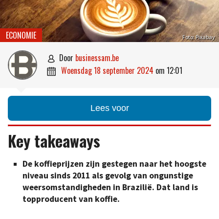
ECONOMIE
Foto: Pixabay
door
businessam.be

woensdag 18 september 2024
om
12:01

Lees voor
Key takeaways
De koffieprijzen zijn gestegen naar het hoogste
niveau sinds 2011 als gevolg van ongunstige
weersomstandigheden in Brazilië. Dat land is
topproducent van koffie.