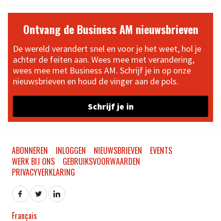
Ontvang de Business AM nieuwsbrieven
De wereld verandert snel en voor je het weet, hol je
achter de feiten aan. Wees mee met verandering,
wees mee met Business AM. Schrijf je in op onze
nieuwsbrieven en houd de vinger aan de pols.
Schrijf je in
ABONNEREN
INLOGGEN
NIEUWSBRIEVEN
EVENTS
WERK BIJ ONS
GEBRUIKSVOORWAARDEN
PRIVACYVERKLARING
Français