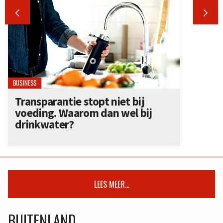


BUSINESS
Transparantie stopt niet bij
voeding. Waarom dan wel bij
drinkwater?
LEES MEER...
BUITENLAND