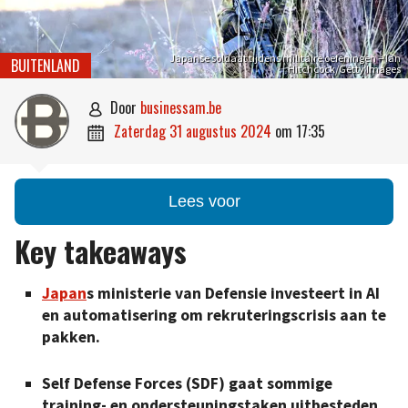
Japanse soldaat tijdens militaire oefeningen – Ian
BUITENLAND
Hitchcock/Getty Images
door
businessam.be

zaterdag 31 augustus 2024
om
17:35

Lees voor
Key takeaways
Japan
s ministerie van Defensie investeert in AI
en automatisering om rekruteringscrisis aan te
pakken.
Self Defense Forces (SDF) gaat sommige
training- en ondersteuningstaken uitbesteden