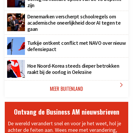
zijn
Denemarken verscherpt schoolregels om
academische oneerlijkheid door AI tegen te
gaan
Turkije ontkent conflict met NAVO over nieuw
defensiepact
Hoe Noord-Korea steeds dieper betrokken
raakt bij de oorlog in Oekraïne

MEER BUITENLAND
Ontvang de Business AM nieuwsbrieven
De wereld verandert snel en voor je het weet, hol je
achter de feiten aan. Wees mee met verandering,