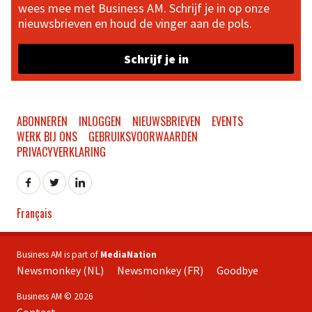
wees mee met Business AM. Schrijf je in op onze
nieuwsbrieven en houd de vinger aan de pols.
Schrijf je in
ABONNEREN
INLOGGEN
NIEUWSBRIEVEN
EVENTS
WERK BIJ ONS
GEBRUIKSVOORWAARDEN
PRIVACYVERKLARING
Français
Business AM is part of
MediaNation
Newsmonkey (NL)
Newsmonkey (FR)
Goodbye
Business AM © 2026