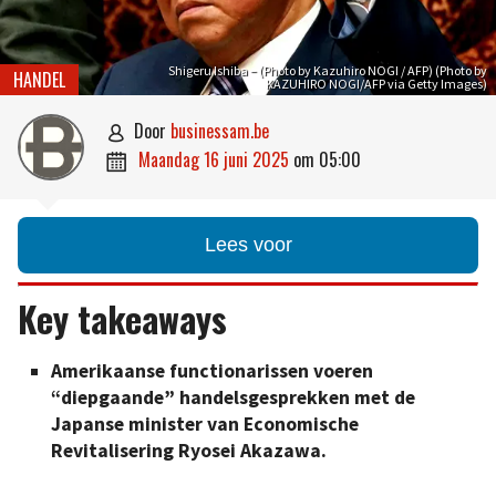
Shigeru Ishiba – (Photo by Kazuhiro NOGI / AFP) (Photo by
HANDEL
KAZUHIRO NOGI/AFP via Getty Images)
door
businessam.be

maandag 16 juni 2025
om
05:00

Lees voor
Key takeaways
Amerikaanse functionarissen voeren
“diepgaande” handelsgesprekken met de
Japanse minister van Economische
Revitalisering Ryosei Akazawa.