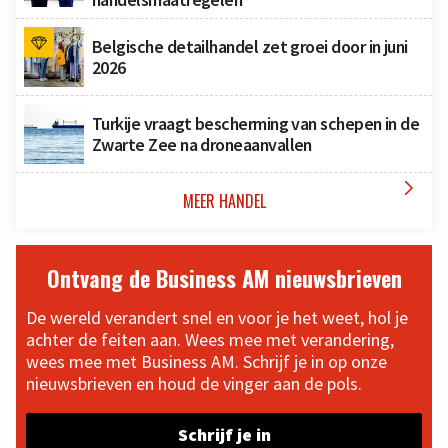
Belgische detailhandel zet groei door in juni
2026
Turkije vraagt bescherming van schepen in de
Zwarte Zee na droneaanvallen

MEER HANDEL
Ontvang de Business AM nieuwsbrieven
De wereld verandert snel en voor je het weet, hol je
achter de feiten aan. Wees mee met verandering,
wees mee met Business AM. Schrijf je in op onze
nieuwsbrieven en houd de vinger aan de pols.
Schrijf je in